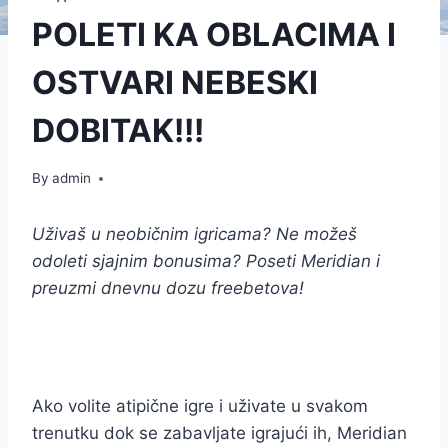
POLETI KA OBLACIMA I
OSTVARI NEBESKI
DOBITAK!!!
By
admin
Uživaš u neobičnim igricama? Ne možeš
odoleti sjajnim bonusima? Poseti Meridian i
preuzmi dnevnu dozu freebetova!
Ako volite atipične igre i uživate u svakom
trenutku dok se zabavljate igrajući ih, Meridian