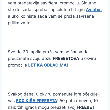
vam predstavlja savršenu promociju. Sigurno
ste do sada isprobali apsolutnu hit igru
Aviator
,
a ukoliko niste sada vam se pruža savršena
prilika za to!
Sve do 30. aprila pruža vam se šansa da
preuzmete svoju dozu
FREEBETOVA
u okviru
promocije
LET KA OBLACIMA
!
Svakog dana, u okviru pomenute igre očekuje
vas
500 KIŠA FREEBETA
! 50 puta dnevno, 10
najbržih igrača mogu preuzeti svoj
FREEBET