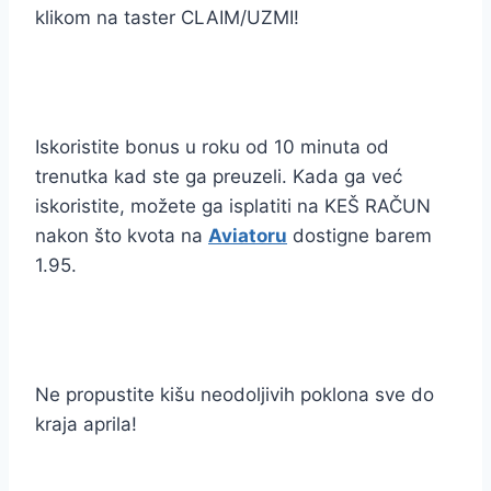
klikom na taster CLAIM/UZMI!
Iskoristite bonus u roku od 10 minuta od
trenutka kad ste ga preuzeli. Kada ga već
iskoristite, možete ga isplatiti na KEŠ RAČUN
nakon što kvota na
Aviatoru
dostigne barem
1.95.
Ne propustite kišu neodoljivih poklona sve do
kraja aprila!