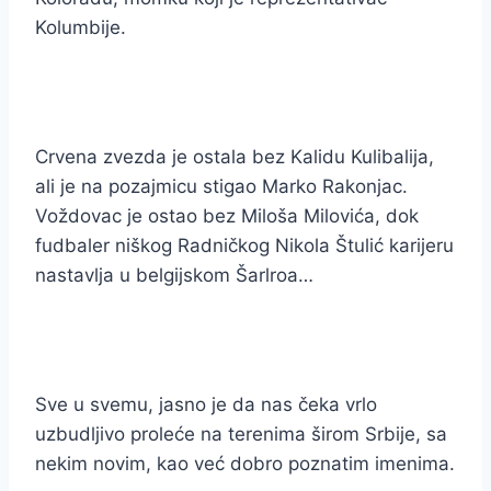
Kolumbije.
Crvena zvezda je ostala bez Kalidu Kulibalija,
ali je na pozajmicu stigao Marko Rakonjac.
Voždovac je ostao bez Miloša Milovića, dok
fudbaler niškog Radničkog Nikola Štulić karijeru
nastavlja u belgijskom Šarlroa…
Sve u svemu, jasno je da nas čeka vrlo
uzbudljivo proleće na terenima širom Srbije, sa
nekim novim, kao već dobro poznatim imenima.