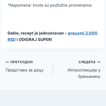
*Napomena: kvote su podložne promenama.
Dakle, recept je jednostavan –
preuzmi 2.000
RSD
i ODIGRAJ SUPER!
Кретање
ПРЕТХОДНО
СЛЕДЕЋЕ
Представа за децу
Интроспекција у
чланка
Зрењанину