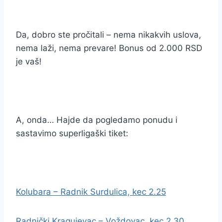
Da, dobro ste pročitali – nema nikakvih uslova,
nema laži, nema prevare! Bonus od 2.000 RSD
je vaš!
A, onda… Hajde da pogledamo ponudu i
sastavimo superligaški tiket:
Kolubara – Radnik Surdulica, kec 2.25
Radnički Kragujevac – Voždovac, kec 2.30