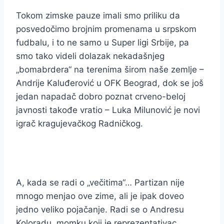
Tokom zimske pauze imali smo priliku da
posvedočimo brojnim promenama u srpskom
fudbalu, i to ne samo u Super ligi Srbije, pa
smo tako videli dolazak nekadašnjeg
„bomabrdera“ na terenima širom naše zemlje –
Andrije Kaluđerović u OFK Beograd, dok se još
jedan napadač dobro poznat crveno-beloj
javnosti takođe vratio – Luka Milunović je novi
igrač kragujevačkog Radničkog.
A, kada se radi o „večitima“… Partizan nije
mnogo menjao ove zime, ali je ipak doveo
jedno veliko pojačanje. Radi se o Andresu
Koloradu, momku koji je reprezentativac