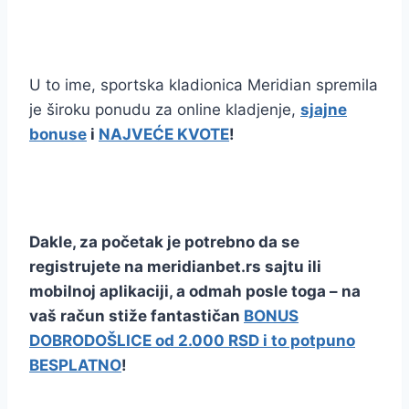
U to ime, sportska kladionica Meridian spremila
je široku ponudu za online kladjenje,
sjajne
bonuse
i
NAJVEĆE KVOTE
!
Dakle, za početak je potrebno da se
registrujete na meridianbet.rs sajtu ili
mobilnoj aplikaciji, a odmah posle toga – na
vaš račun stiže fantastičan
BONUS
DOBRODOŠLICE od 2.000 RSD i to potpuno
BESPLATNO
!