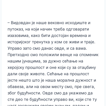
– Видовдан је наше вековно исходиште и
путоказ, на који начин треба одговарати
изазовима, како бити достојан времена и
историјског тренутка у ком се живи и траје.
Управо зато смо данас овде, и са вама.
Претходно смо положили венце на споменик
нашим јунацима, за дужно сећање на
херојску прошлост и оне који су за отаџбину
дали своје животе. Сећање на прошлост
јесте нешто што је наша морална дужност и
обавеза, али на овом месту смо, пре свега,
због будућности. Овде смо да укажемо да
сте део те будућности управо ви, који сте ту
част заслужили својим знањем, радом и