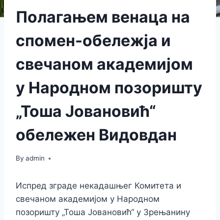
Полагањем венаца на
спомен-обележја и
свечаном академијом
у Народном позоришту
„Тоша Јовановић“
обележен Видовдан
By
admin
Испред зграде некадашњег Комитета и
свечаном академијом у Народном
позоришту „Тоша Јовановић“ у Зрењанину