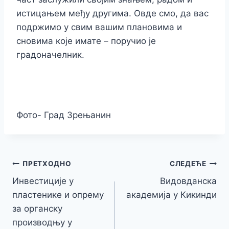
истицањем међу другима. Овде смо, да вас
подржимо у свим вашим плановима и
сновима које имате – поручио је
градоначелник.
Фото- Град Зрењанин
Кретање
ПРЕТХОДНО
СЛЕДЕЋЕ
Инвестиције у
Видовданска
чланка
пластенике и опрему
академија у Кикинди
за органску
производњу у