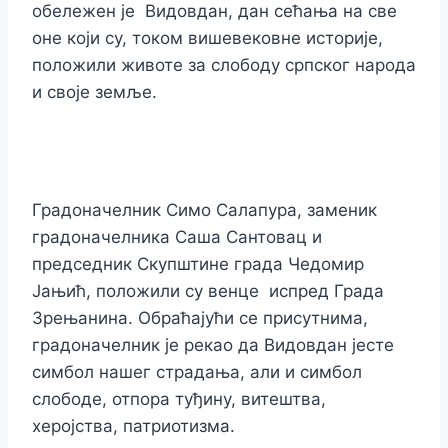
обележен је Видовдан, дан сећања на све
оне који су, током вишевековне историје,
положили животе за слободу српског народа
и своје земље.
Градоначелник Симо Салапура, заменик
градоначелника Саша Сантовац и
председник Скупштине града Чедомир
Јањић, положили су венце испред Града
Зрењанина. Обраћајући се присутнима,
градоначелник је рекао да Видовдан јесте
симбол нашег страдања, али и симбол
слободе, отпора туђину, витештва,
херојства, патриотизма.