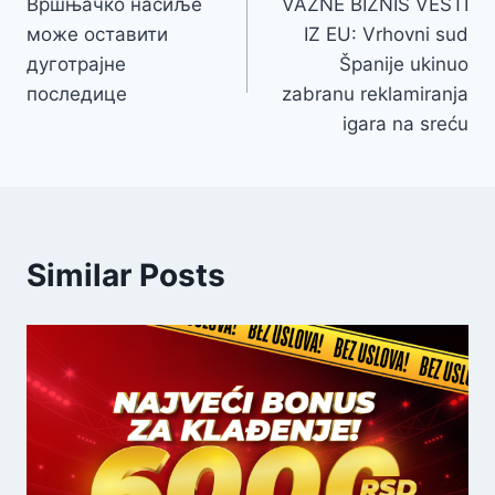
Вршњачко насиље
VAŽNE BIZNIS VESTI
чланка
може оставити
IZ EU: Vrhovni sud
дуготрајне
Španije ukinuo
последице
zabranu reklamiranja
igara na sreću
Similar Posts