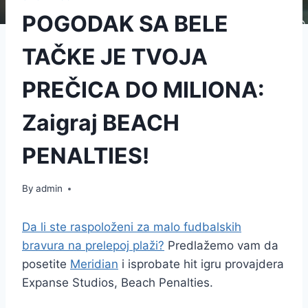
POGODAK SA BELE
TAČKE JE TVOJA
PREČICA DO MILIONA:
Zaigraj BEACH
PENALTIES!
By
admin
Da li ste raspoloženi za malo fudbalskih
bravura na prelepoj plaži?
Predlažemo vam da
posetite
Meridian
i isprobate hit igru provajdera
Expanse Studios, Beach Penalties.