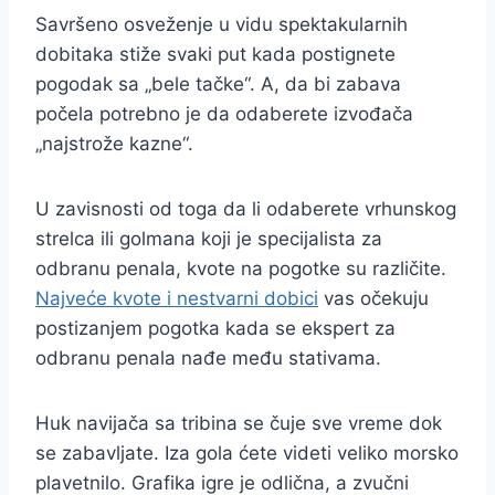
Savršeno osveženje u vidu spektakularnih
dobitaka stiže svaki put kada postignete
pogodak sa „bele tačke“. A, da bi zabava
počela potrebno je da odaberete izvođača
„najstrože kazne“.
U zavisnosti od toga da li odaberete vrhunskog
strelca ili golmana koji je specijalista za
odbranu penala, kvote na pogotke su različite.
Najveće kvote i nestvarni dobici
vas očekuju
postizanjem pogotka kada se ekspert za
odbranu penala nađe među stativama.
Huk navijača sa tribina se čuje sve vreme dok
se zabavljate. Iza gola ćete videti veliko morsko
plavetnilo. Grafika igre je odlična, a zvučni