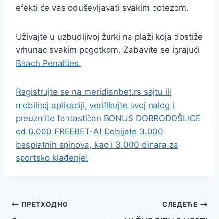
efekti će vas oduševljavati svakim potezom.
Uživajte u uzbudljivoj žurki na plaži koja dostiže
vrhunac svakim pogotkom. Zabavite se igrajući
Beach Penalties.
Registrujte se na meridianbet.rs sajtu ili
mobilnoj aplikaciji, verifikujte svoj nalog i
preuzmite fantastičan BONUS DOBRODOŠLICE
od 6.000 FREEBET-A! Dobijate 3.000
besplatnih spinova, kao i 3.000 dinara za
sportsko klađenje!
Кретање
ПРЕТХОДНО
СЛЕДЕЋЕ