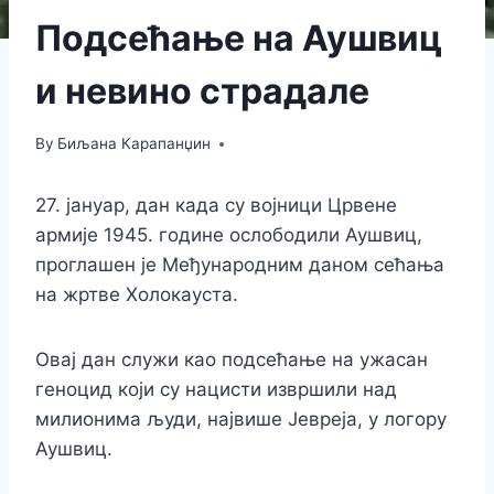
Подсећање на Аушвиц
и невино страдале
By
Биљана Карапанџин
27. јануар, дан када су војници Црвене
армије 1945. године ослободили Аушвиц,
проглашен је Међународним даном сећања
на жртве Холокауста.
Овај дан служи као подсећање на ужасан
геноцид који су нацисти извршили над
милионима људи, највише Јевреја, у логору
Аушвиц.