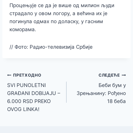
Процењује се да је више од милион људи
страдало у овом логору, а већина их је
погинула одмах по доласку, у гасним
коморама.
//
Фото: Радио-телевизија Србије
Кретање
ПРЕТХОДНО
СЛЕДЕЋЕ
SVI PUNOLETNI
Беби бум у
чланка
GRAĐANI DOBIJAJU –
Зрењанину: Рођено
6.000 RSD PREKO
18 беба
OVOG LINKA!