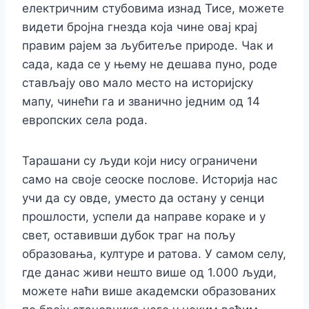
електричним стубовима изнад Тисе, можете
видети бројна гнезда која чине овај крај
правим рајем за љубитеље природе. Чак и
сада, када се у њему не дешава пуно, роде
стављају ово мало место на историјску
мапу, чинећи га и званично једним од 14
европских села рода.
Тарашани су људи који нису ограничени
само на своје сеоске послове. Историја нас
учи да су овде, уместо да остану у сенци
прошлости, успели да направе кораке и у
свет, оставивши дубок траг на пољу
образовања, културе и ратова. У самом селу,
где данас живи нешто више од 1.000 људи,
можете наћи више академски образованих