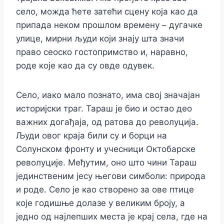
село, можда ћете затећи сцену која као да
припада неком прошлом времену – дугачке
улице, мирни људи који знају шта значи
право сеоско гостопримство и, наравно,
роде које као да су овде одувек.
Село, иако мало познато, има свој значајан
историјски траг. Тараш је био и остао део
важних догађаја, од ратова до револуција.
Људи овог краја били су и борци на
Солунском фронту и учесници Октобарске
револуције. Међутим, оно што чини Тараш
јединственим јесу његови симболи: природа
и роде. Село је као створено за ове птице
које годишње долазе у великим броју, а
једно од најлепших места је крај села, где на