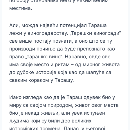
по броју становника него у неким већим
местима.
Али, можда највећи потенцијал Тараша
лежи у виноградарству. „Тарашки виногради“
све више постају познати, а оно што се ту
производи почиње да буде препознато као
право „тарашко вино“. Наравно, овде све
има своје место и ритам – од мирног живота
до дубоке историје која као да шапуће са
сваким кораком у Тарашу.
Иако изгледа као да је Тараш одувек био у
миру са својом природом, живот овог места
био је некад живљи, али увек испуњен
људима који су били део великих
историјских промена. Данас, у његовој