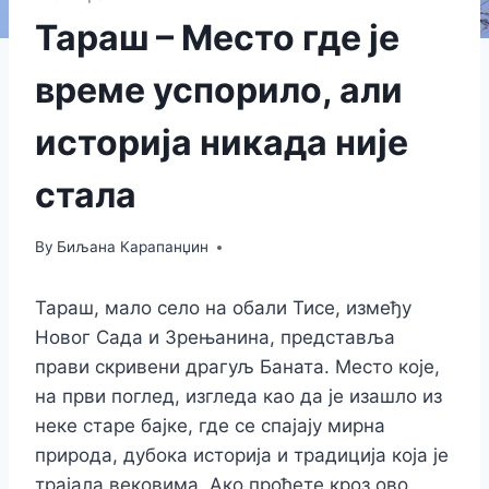
Тараш – Место где је
време успорило, али
историја никада није
стала
By
Биљана Карапанџин
Тараш, мало село на обали Тисе, између
Новог Сада и Зрењанина, представља
прави скривени драгуљ Баната. Место које,
на први поглед, изгледа као да је изашло из
неке старе бајке, где се спајају мирна
природа, дубока историја и традиција која је
трајала вековима. Ако прођете кроз ово