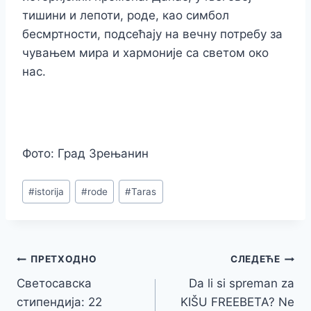
тишини и лепоти, роде, као симбол
бесмртности, подсећају на вечну потребу за
чувањем мира и хармоније са светом око
нас.
Фото: Град Зрењанин
Post
#
istorija
#
rode
#
Taras
Tags:
Кретање
ПРЕТХОДНО
СЛЕДЕЋЕ
Светосавска
Da li si spreman za
чланка
стипендија: 22
KIŠU FREEBETA? Ne