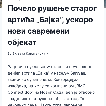
Почело рушење старог
вртића „Бајка”, ускоро
нови савремени
објекат
By
Биљана Карапанџин
Радови на уклањању старог и неусловног
дечјег вртића „Бајка” у насељу Багљаш
званично су започели. Конзорцијум
извођача, на челу са компанијом „BMC
Connect doo” из Новог Сада, већ је отворио
градилиште, а рушење објекта трајаће
неколико дана. Након тога, започеће