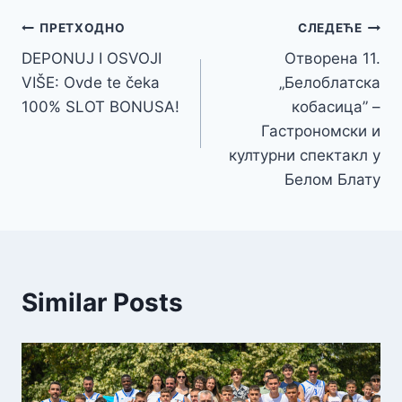
Кретање
ПРЕТХОДНО
СЛЕДЕЋЕ
DEPONUJ I OSVOJI
Отворена 11.
чланка
VIŠE: Ovde te čeka
„Белоблатска
100% SLOT BONUSA!
кобасица” –
Гастрономски и
културни спектакл у
Белом Блату
Similar Posts