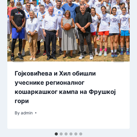
Гојковићева и Хил обишли
учеснике регионалног
кошаркашког кампа на Фрушкој
гори
By
admin