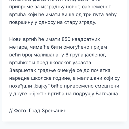
припреме за изградњу новог, савременог
вртића који ће имати више од три пута већу
површину у односу на стару зграду.
Нови вртић ће имати 850 квадратних
метара, чиме ће бити омогућено пријем
већи број малишана, у 6 група јасленог,
вртићког и предшколског узраста.
Завршетак градње очекује се до почетка
наредне школске године, а малишани који су
похађали „Бајку” биће привремено смештени
у друге објекте вртића на подручју Багљаша.
//
Фото: Град Зрењанин