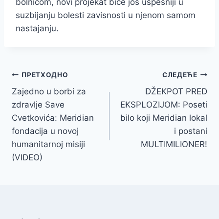
bolnicom, novi projekat biće još uspešniji u
suzbijanju bolesti zavisnosti u njenom samom
nastajanju.
Кретање
ПРЕТХОДНО
СЛЕДЕЋЕ
Zajedno u borbi za
DŽEKPOT PRED
чланка
zdravlje Save
EKSPLOZIJOM: Poseti
Cvetkovića: Meridian
bilo koji Meridian lokal
fondacija u novoj
i postani
humanitarnoj misiji
MULTIMILIONER!
(VIDEO)