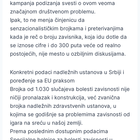
kampanja podizanja svesti o ovom veoma
značajnom društvenom problemu.
Ipak, to ne menja činjenicu da
senzacionalističkim brojkama i preterivanjima
kada je reč o broju zavisnika, koja idu dotle da
se iznose cifre i do 300 puta veće od realno
postojećih, nije mesto u ozbiljnim diskusijama.
Konkretni podaci nadležnih ustanova u Srbiji i
poređenje sa EU praksom
Brojka od 1.030 slučajeva bolesti zavisnosti nije
ničiji pronalazak i konstrukcija, već zvanična
brojka nadležnih zdravstvenih ustanova, u
kojima se godišnje sa problemima zavisnosti od
igara na sreću u našoj zemlji.
Prema poslednim dostupnim podacima
Specijalne bolnice za bolesti zavisnosti u