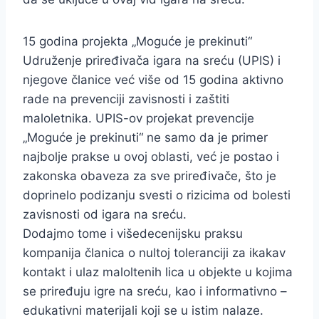
15 godina projekta „Moguće je prekinuti“
Udruženje priređivača igara na sreću (UPIS) i
njegove članice već više od 15 godina aktivno
rade na prevenciji zavisnosti i zaštiti
maloletnika. UPIS-ov projekat prevencije
„Moguće je prekinuti“ ne samo da je primer
najbolje prakse u ovoj oblasti, već je postao i
zakonska obaveza za sve priređivače, što je
doprinelo podizanju svesti o rizicima od bolesti
zavisnosti od igara na sreću.
Dodajmo tome i višedecenijsku praksu
kompanija članica o nultoj toleranciji za ikakav
kontakt i ulaz maloltenih lica u objekte u kojima
se priređuju igre na sreću, kao i informativno –
edukativni materijali koji se u istim nalaze.