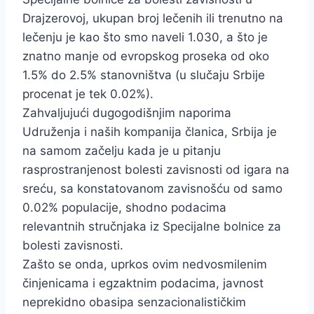
Drajzerovoj, ukupan broj lečenih ili trenutno na
lečenju je kao što smo naveli 1.030, a što je
znatno manje od evropskog proseka od oko
1.5% do 2.5% stanovništva (u slučaju Srbije
procenat je tek 0.02%).
Zahvaljujući dugogodišnjim naporima
Udruženja i naših kompanija članica, Srbija je
na samom začelju kada je u pitanju
rasprostranjenost bolesti zavisnosti od igara na
sreću, sa konstatovanom zavisnošću od samo
0.02% populacije, shodno podacima
relevantnih stručnjaka iz Specijalne bolnice za
bolesti zavisnosti.
Zašto se onda, uprkos ovim nedvosmilenim
činjenicama i egzaktnim podacima, javnost
neprekidno obasipa senzacionalističkim