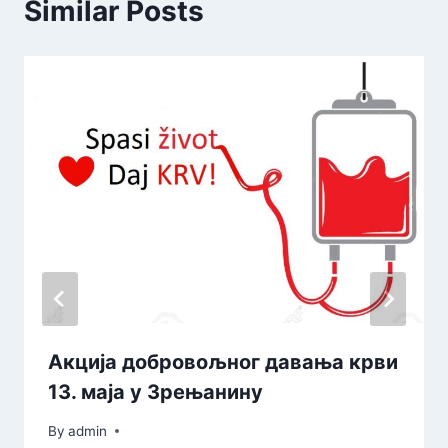
Similar Posts
Акција добровољног давања крви
13. маја у Зрењанину
By
admin