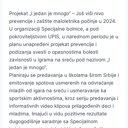
Projekat „I jedan je mnogo“ – Još viši nivo
prevencije i zaštite maloletnika počinje u 2024.
U organizaciji Specijalne bolnice, a pod
pokroviteljstvom UPIS, u narednom periodu je u
planu unapređeni projekat prevencije i
podizanja svesti o opasnostima bolesti
zavisnosti u igrama na sreću pod nazivom „I
jedan je mnogo“.
Planiraju se predavanja u školama širom Srbije i
emitovanje spotova usmerenih na odvraćanje
mladih od igara na sreću i usmeravanje ka
sportskim aktivnostima, kroz seriju predavanja i
informativnih video klipova prilagođenih deci i
mladima. Imajući u vidu pozitivne rezultate
dugogodišnje saradnje sa Specijalnom