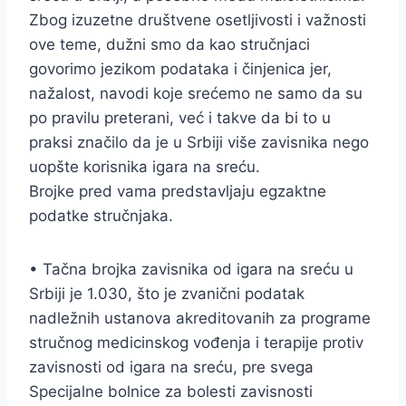
Zbog izuzetne društvene osetljivosti i važnosti
ove teme, dužni smo da kao stručnjaci
govorimo jezikom podataka i činjenica jer,
nažalost, navodi koje srećemo ne samo da su
po pravilu preterani, već i takve da bi to u
praksi značilo da je u Srbiji više zavisnika nego
uopšte korisnika igara na sreću.
Brojke pred vama predstavljaju egzaktne
podatke stručnjaka.
• Tačna brojka zavisnika od igara na sreću u
Srbiji je 1.030, što je zvanični podatak
nadležnih ustanova akreditovanih za programe
stručnog medicinskog vođenja i terapije protiv
zavisnosti od igara na sreću, pre svega
Specijalne bolnice za bolesti zavisnosti