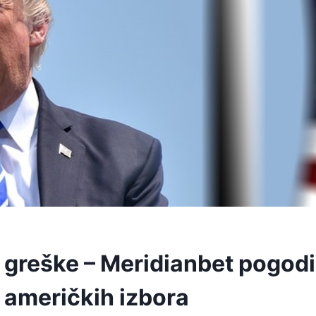
 greške – Meridianbet pogodi
e američkih izbora