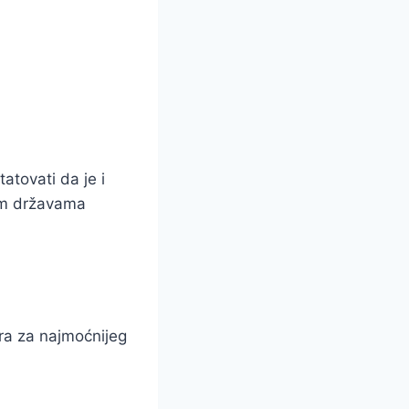
atovati da je i
nim državama
ra za najmoćnijeg