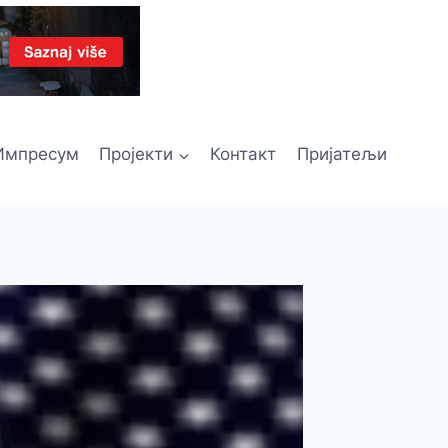
Импресум
Пројекти
Контакт
Пријатељи