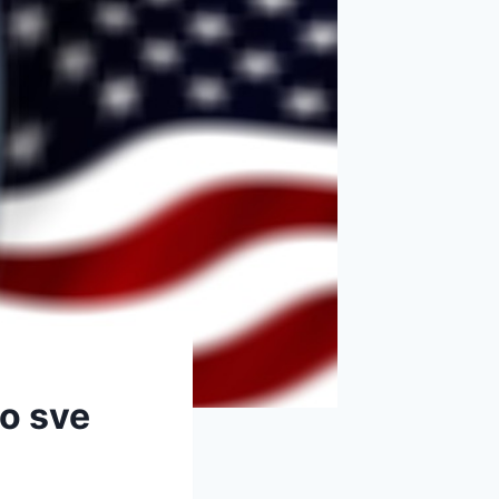
o sve