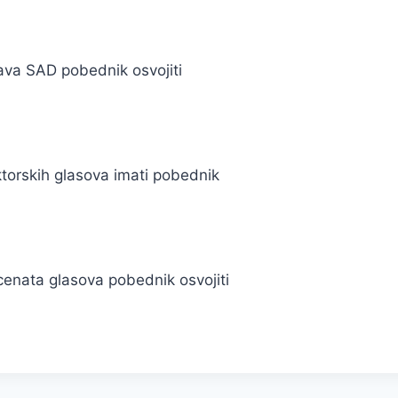
ava SAD pobednik osvojiti
ktorskih glasova imati pobednik
cenata glasova pobednik osvojiti