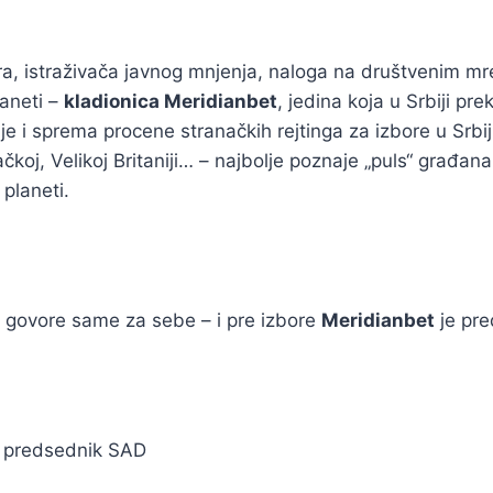
ara, istraživača javnog mnjenja, naloga na društvenim m
laneti –
kladionica Meridianbet
, jedina koja u Srbiji pr
je i sprema procene stranačkih rejtinga za izbore u Srbij
oj, Velikoj Britaniji… – najbolje poznaje „puls“ građana 
 planeti.
 govore same za sebe – i pre izbore
Meridianbet
je pre
5. predsednik SAD