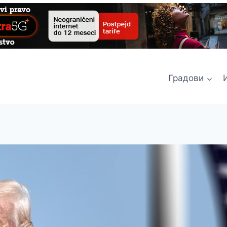
Градови