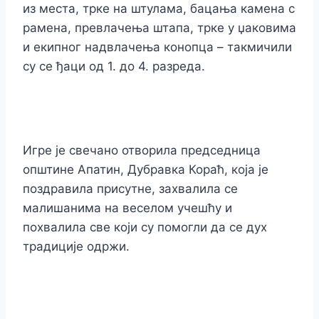
из места, трке на штулама, бацања камена с
рамена, превлачења штапа, трке у џаковима
и екипног надвлачења конопца – такмичили
су се ђаци од 1. до 4. разреда.
Игре је свечано отворила председница
општине Апатин, Дубравка Кораћ, која је
поздравила присутне, захвалила се
малишанима на веселом учешћу и
похвалила све који су помогли да се дух
традиције одржи.