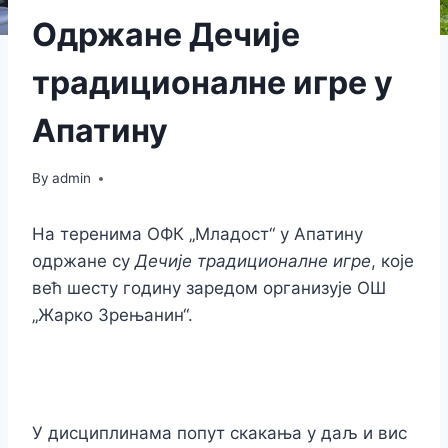
Одржане Дечије
традиционалне игре у
Апатину
By
admin
На теренима ОФК „Младост“ у Апатину
одржане су
Дечије традиционалне игре
, које
већ шесту годину заредом организује ОШ
„Жарко Зрењанин“.
У дисциплинама попут скакања у даљ и вис