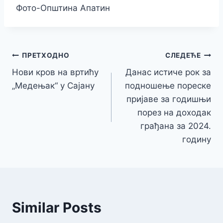
Фото-Општина Апатин
Кретање
ПРЕТХОДНО
СЛЕДЕЋЕ
Нови кров на вртићу
Данас истиче рок за
чланка
„Медењак“ у Сајану
подношење пореске
пријаве за годишњи
порез на доходак
грађана за 2024.
годину
Similar Posts