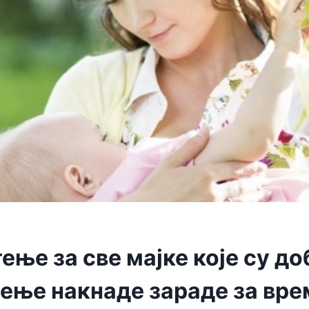
ње за све мајке које су до
ење накнаде зараде за вре