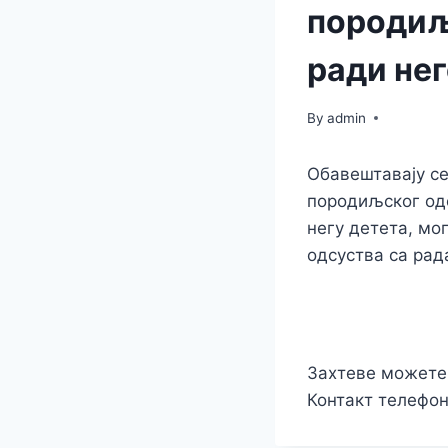
породиљ
ради нег
By
admin
Обавештавају се
породиљског одс
негу детета, мо
одсуства са рад
Захтеве можете 
Контакт телефон