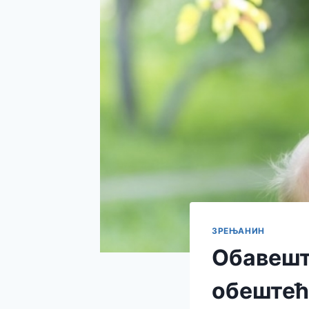
ЗРЕЊАНИН
Обавеште
обештећ