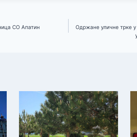
ница СО Апатин
Oдржане уличне трке у 