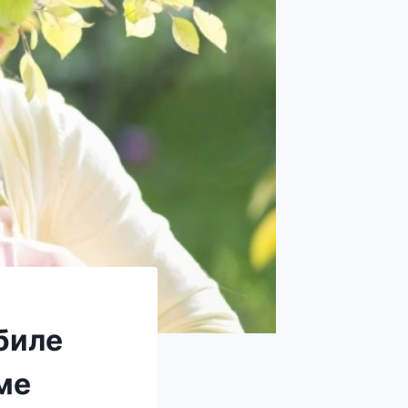
биле
ме