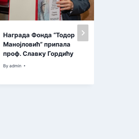
Награда Фонда “Тодор
Рекорд
Манојловић” припала
зрења
проф. Славку Гордићу
By
admin
By
admin