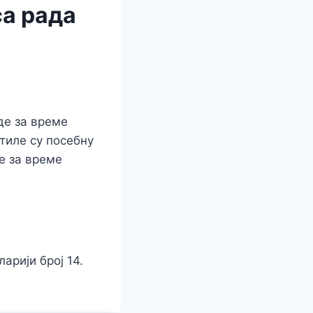
са рада
де за време
тиле су посебну
е за време
арији број 14.