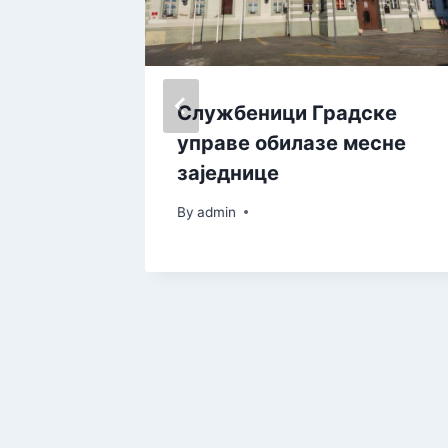
сетио
Службеници Градске
рака“ у
управе обилазе месне
упио
заједнице
 и
By
admin
ача из
бије