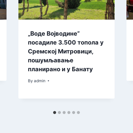
„Воде Војводине“
посадиле 3.500 топола у
Сремској Митровици,
пошумљавање
планирано и у Банату
By
admin