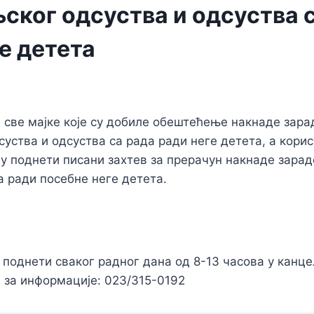
ског одсуства и одсуства 
е детета
 све мајке које су добиле обештећење накнаде зара
уства и одсуства са рада ради неге детета, а корис
гу поднети писани захтев за прерачун накнаде зарад
а ради посебне неге детета.
поднети сваког радног дана од 8-13 часова у канцел
 за информације: 023/315-0192