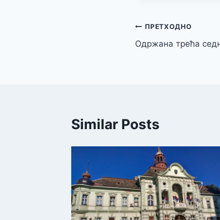
Кретање
ПРЕТХОДНО
Одржана трећа сед
чланка
Similar Posts