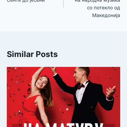
Сенте до јесени
на народна музика
со потекло од
Македонија
Similar Posts