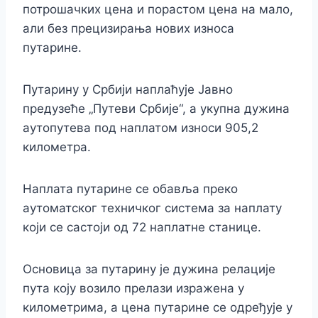
потрошачких цена и порастом цена на мало,
али без прецизирања нових износа
путарине.
Путарину у Србији наплаћује Јавно
предузеће „Путеви Србије“, а укупна дужина
аутопутева под наплатом износи 905,2
километра.
Наплата путарине се обавља преко
аутоматског техничког система за наплату
који се састоји од 72 наплатне станице.
Основица за путарину је дужина релације
пута коју возило прелази изражена у
километрима, а цена путарине се одређује у