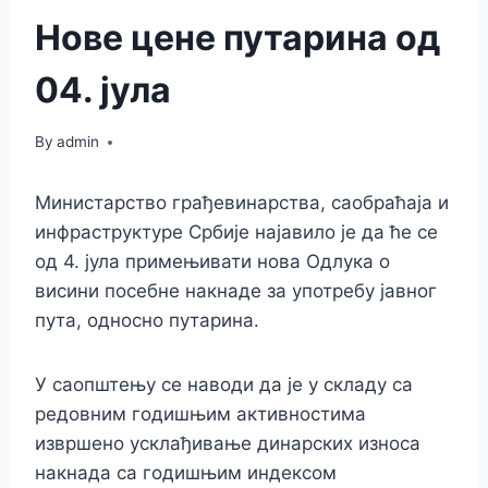
Нове цене путарина од
04. јула
By
admin
Министарство грађевинарства, саобраћаја и
инфраструктуре Србије најавило је да ће се
од 4. јула примењивати нова Одлука о
висини посебне накнаде за употребу јавног
пута, односно путарина.
У саопштењу се наводи да је у складу са
редовним годишњим активностима
извршено усклађивање динарских износа
накнада са годишњим индексом