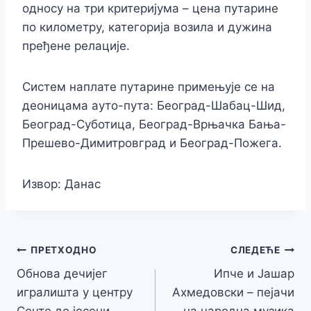
односу на три критеријума – цена путарине
по километру, категорија возила и дужина
пређене релације.
Систем наплате путарине примењује се на
деоницама ауто-пута: Београд-Шабац-Шид,
Београд-Суботица, Београд-Врњачка Бања-
Прешево-Димитровград и Београд-Пожега.
Извор: Данас
Кретање
ПРЕТХОДНО
СЛЕДЕЋЕ
Обнова дечијег
Ипче и Јашар
чланка
игралишта у центру
Ахмедовски – пејачи