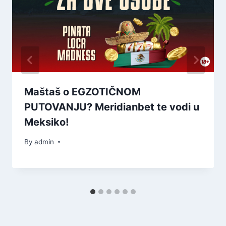
Maštaš o EGZOTIČNOM
PUTOVANJU? Meridianbet te vodi u
Meksiko!
By
admin