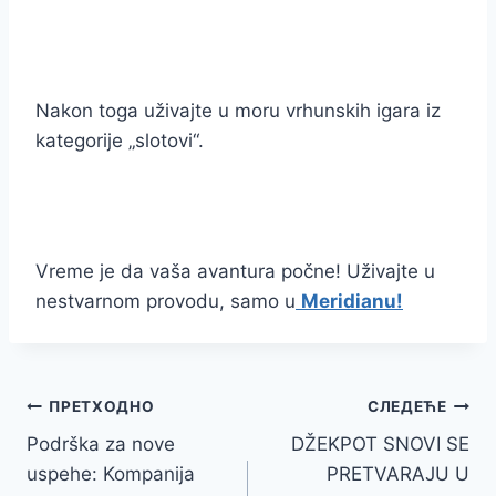
Nakon toga uživajte u moru vrhunskih igara iz
kategorije „slotovi“.
Vreme je da vaša avantura počne! Uživajte u
nestvarnom provodu, samo u
Meridianu!
Кретање
ПРЕТХОДНО
СЛЕДЕЋЕ
Podrška za nove
DŽEKPOT SNOVI SE
чланка
uspehe: Kompanija
PRETVARAJU U