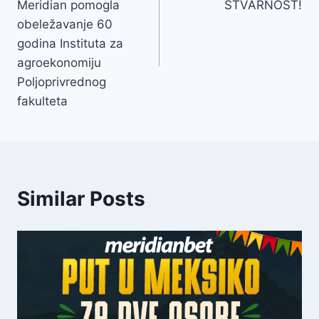
Meridian pomogla
STVARNOST!
obeležavanje 60
godina Instituta za
agroekonomiju
Poljoprivrednog
fakulteta
Similar Posts