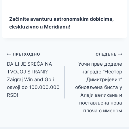
Začinite avanturu astronomskim dobicima,
ekskluzivno u Meridianu!
Кретање
ПРЕТХОДНО
СЛЕДЕЋЕ
DA LI JE SREĆA NA
Уочи прве доделе
чланка
TVOJOJ STRANI?
награде “Нестор
Zaigraj Win and Go i
Димитријевић”
osvoji do 100.000.000
обновљена биста у
RSD!
Алеји великана и
постављена нова
плоча с именом