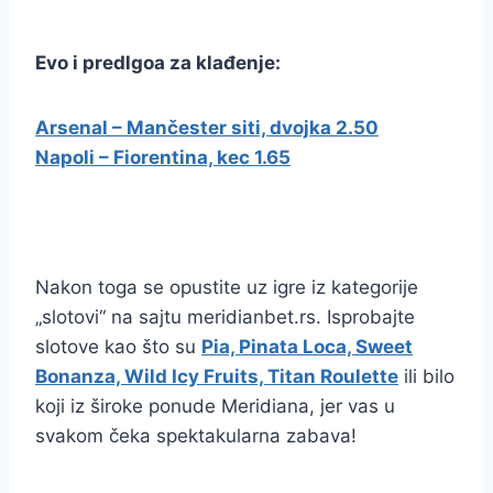
Evo i predlgoa za klađenje:
Arsenal – Mančester siti, dvojka 2.50
Napoli – Fiorentina, kec 1.65
Nakon toga se opustite uz igre iz kategorije
„slotovi“ na sajtu meridianbet.rs. Isprobajte
slotove kao što su
Pia, Pinata Loca, Sweet
Bonanza, Wild Icy Fruits, Titan Roulette
ili bilo
koji iz široke ponude Meridiana, jer vas u
svakom čeka spektakularna zabava!