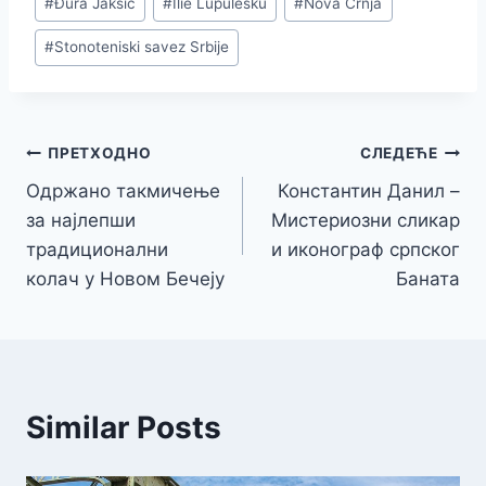
#
Đura Jakšić
#
Ilie Lupulesku
#
Nova Crnja
Tags:
#
Stonoteniski savez Srbije
Кретање
ПРЕТХОДНО
СЛЕДЕЋЕ
Одржано такмичење
Константин Данил –
чланка
за најлепши
Мистериозни сликар
традиционални
и иконограф српског
колач у Новом Бечеју
Баната
Similar Posts