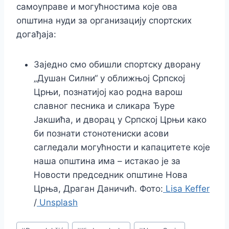
самоуправе и могућностима које ова
општина нуди за организацију спортских
догађаја:
Заједно смо обишли спортску дворану
„Душан Силни“ у оближњој Српској
Црњи, познатијој као родна варош
славног песника и сликара Ђуре
Јакшића, и дворац у Српској Црњи како
би познати стонотениски асови
сагледали могућности и капацитете које
наша општина има – истакао је за
Новости председник општине Нова
Црња, Драган Даничић. Фото:
Lisa Keffer
/
Unsplash
Post