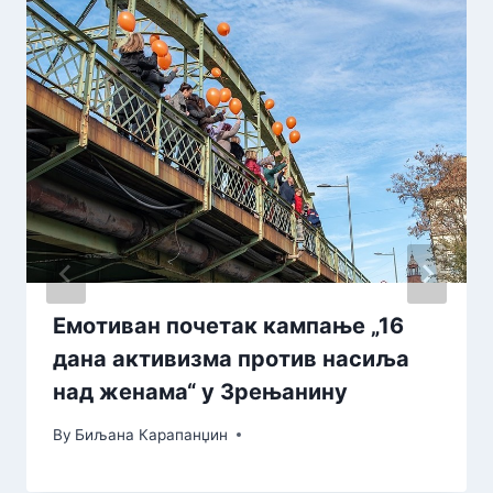
Емотиван почетак кампање „16
дана активизма против насиља
над женама“ у Зрењанину
By
Биљана Карапанџин