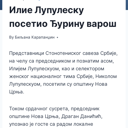
Илие Лупулеску
посетио Ђурину варош
By
Биљана Карапанџин
Представници Стонотениског савеза Србије,
на челу са председником и познатим асом,
Илијем Лупулескуом, као и селектором
женског националног тима Србије, Николом
Лупулескуом, посетили су општину Нова
Црња.
Током срдачног сусрета, председник
општине Нова Црња, Драган Данићић,
упознао је госте са радом локалне