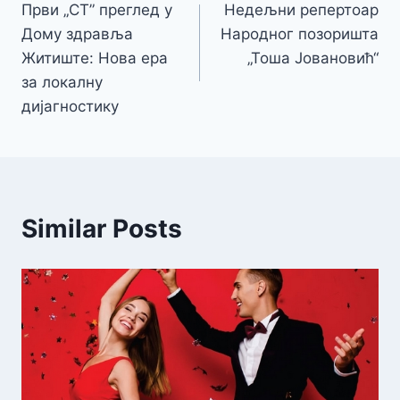
Први „CT” преглед у
Недељни репертоар
чланка
Дому здравља
Народног позоришта
Житиште: Нова ера
„Тоша Јовановић“
за локалну
дијагностику
Similar Posts