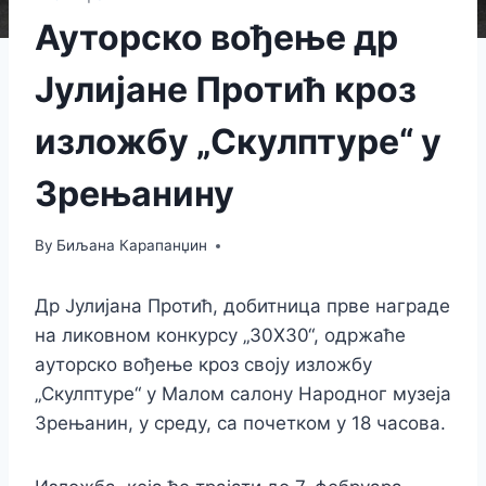
Ауторско вођење др
Јулијане Протић кроз
изложбу „Скулптуре“ у
Зрењанину
By
Биљана Карапанџин
Др Јулијана Протић, добитница прве награде
на ликовном конкурсу „30X30“, одржаће
ауторско вођење кроз своју изложбу
„Скулптуре“ у Малом салону Народног музеја
Зрењанин, у среду, са почетком у 18 часова.