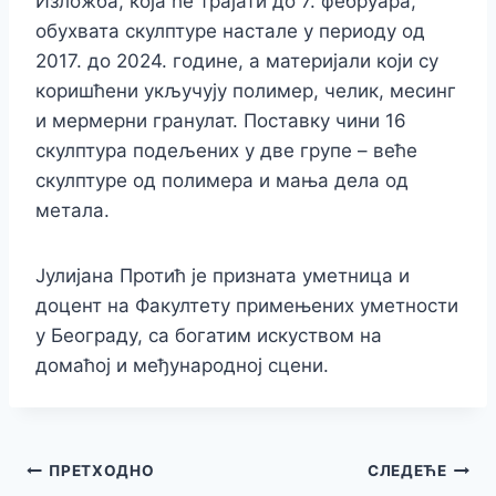
Изложба, која ће трајати до 7. фебруара,
обухвата скулптуре настале у периоду од
2017. до 2024. године, а материјали који су
коришћени укључују полимер, челик, месинг
и мермерни гранулат. Поставку чини 16
скулптура подељених у две групе – веће
скулптуре од полимера и мања дела од
метала.
Јулијана Протић је призната уметница и
доцент на Факултету примењених уметности
у Београду, са богатим искуством на
домаћој и међународној сцени.
Кретање
ПРЕТХОДНО
СЛЕДЕЋЕ