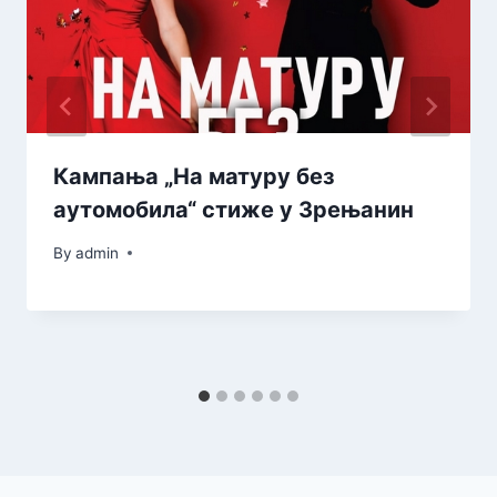
Кампања „На матуру без
аутомобила“ стиже у Зрењанин
By
admin