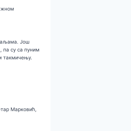
тижном
даљама. Још
, па су са пуним
м такмичењу.
етар Марковић,