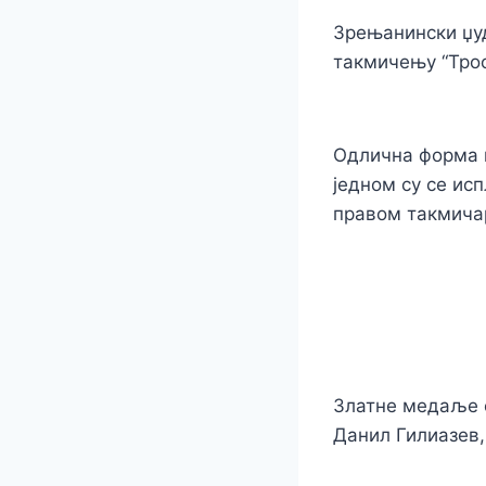
Зрењанински џуд
такмичењу “Троф
Одлична форма џ
једном су се ис
правом такмичар
Златне медаље о
Данил Гилиазев,