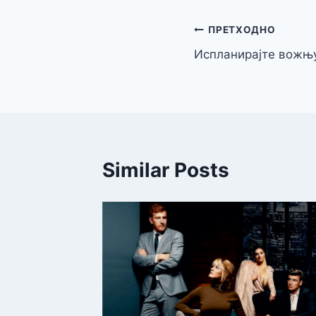
Кретање
ПРЕТХОДНО
Испланирајте вожњ
чланка
Similar Posts