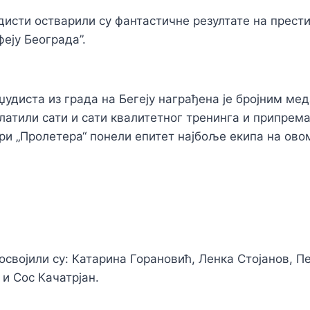
исти остварили су фантастичне резултате на прес
еју Београда”.
удиста из града на Бегеју награђена је бројним ме
платили сати и сати квалитетног тренинга и припрема
и „Пролетера“ понели епитет најбоље екипа на ово
својили су: Катарина Горановић, Ленка Стојанов, П
 и Сос Качатрјан.