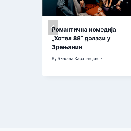
ежје на
Романтична комедија
„Хотел 88“ долази у
Зрењанин
By
Биљана Карапанџин