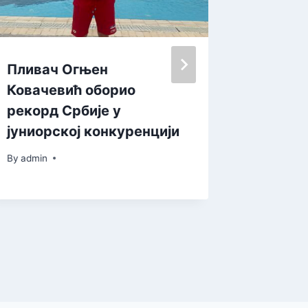
Пливач Огњен
Зрењан
Ковачевић оборио
плесал
рекорд Србије у
тргу
јуниорској конкуренцији
By
admin
By
admin