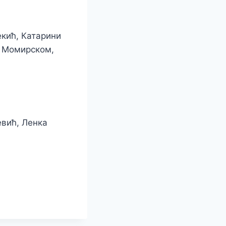
кић, Катарини
у Момирском,
евић, Ленка