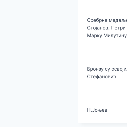
Сребрне медаље 
Стојанов, Петр
Марку Милутину
Бронзу су освој
Стефановић.
Н.Јоњев