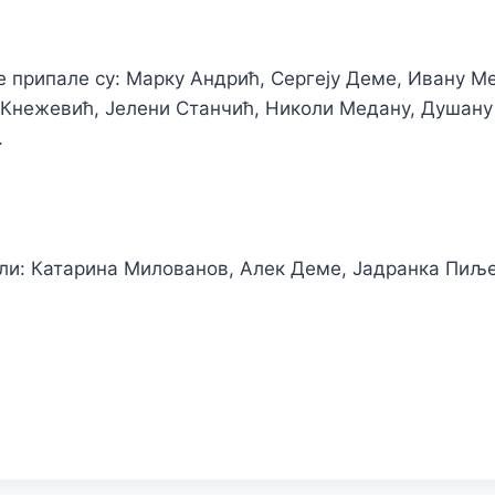
припале су: Марку Андрић, Сергеју Деме, Ивану Ме
и Кнежевић, Јелени Станчић, Николи Медану, Душан
.
или: Катарина Милованов, Алек Деме, Јадранка Пиљ