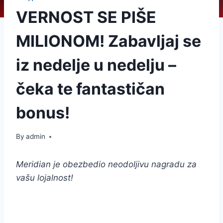
VERNOST SE PIŠE
MILIONOM! Zabavljaj se
iz nedelje u nedelju –
čeka te fantastičan
bonus!
By
admin
Meridian je obezbedio neodoljivu nagradu za
vašu lojalnost!