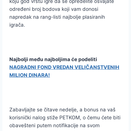
koju god vrstu igre da se opredelite osvajate
određeni broj bodova koji vam donosi
napredak na rang-listi najbolje plasiranih
igrača.
Najbolji među najboljima će podeliti
NAGRADNI FOND VREDAN VELIČANSTVENIH
MILION DINARA!
Zabavljajte se čitave nedelje, a bonus na vaš
korisnički nalog stiže PETKOM, o čemu ćete biti
obavešteni putem notifikacije na svom