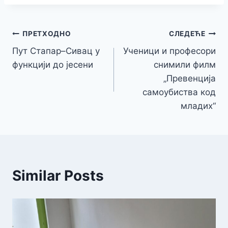
Кретање
ПРЕТХОДНО
СЛЕДЕЋЕ
Пут Стапар–Сивац у
Ученици и професори
чланка
функцији до јесени
снимили филм
„Превенција
самоубиства код
младих“
Similar Posts