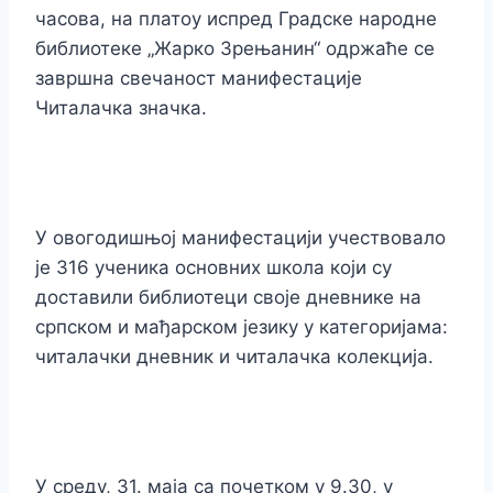
часова, на платоу испред Градске народне
библиотеке „Жарко Зрењанин“ одржаће се
завршна свечаност манифестације
Читалачка значка.
У овогодишњој манифестацији учествовало
је 316 ученика основних школа који су
доставили библиотеци своје дневнике на
српском и мађарском језику у категоријама:
читалачки дневник и читалачка колекција.
У среду, 31. маја са почетком у 9.30, у