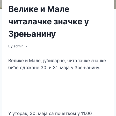
Велике и Мале
читалачке значке у
Зрењанину
By
admin
Велике и Мале, јубиларне, читалачке значке
биће одржане 30. и 31. маја у Зрењанину.
У уторак, 30. маја са почетком у 11.00