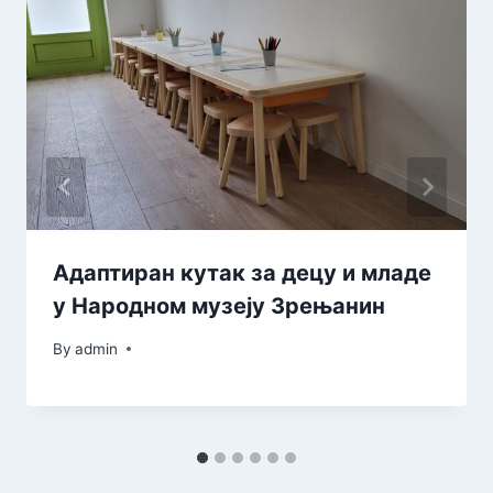
Адаптиран кутак за децу и младе
у Народном музеју Зрењанин
By
admin