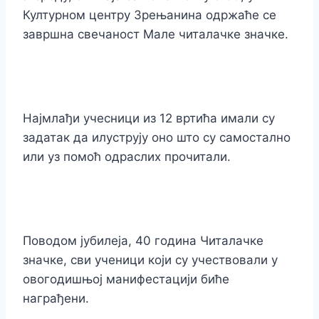
Културном центру Зрењанина одржаће се
завршна свечаност Мале читалачке значке.
Најмлађи учесници из 12 вртића имали су
задатак да илуструју оно што су самостално
или уз помоћ одраслих прочитали.
Поводом јубилеја, 40 година Читалачке
значке, сви ученици који су учествовали у
овогодишњој манифестацији биће
награђени.