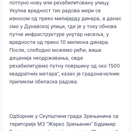
потпуно нову или рехабилитовану улицу.
Укупна вредност тих радова мери се
износом од преко милијарду динара, а данас
смо у Дунавској улици, где је у току обнова
путне инфраструктуре унутар насеља, у
вредности од преко 10 милиона динара.
После, слободно можемо рећи, више
деценија неодржавања, овде
рехабилитујемо путну површину од око 1500
квадратних метара”, казао је градоначелник
приликом обиласка радова.
Одборник у Скупштини града Зрењанина са
територије МЗ “Жарко Зрењанин” Будимир