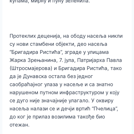
кућама, мирну и пуну зеленила.
Протеклих деценија, на ободу насеља никли
су нови стамбени објекти, део насеља
“Бригадира Ристића”, зграде у улицама
Жарка Зрењанина, 7. јула, Патријарха Павла
(Штросмајерова) и Бригадира Ристића, тако
да је Дунавска остала без једног
саобраћајног улаза у насеље и са знатно
нарушеном путном инфраструктуром у коју
се дуго није значајније улагало. У оквиру
насеља налази се и дечји вртић “Пчелица”,
до ког је прилаз возилима такође био
отежан.