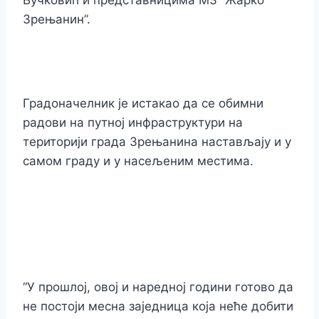
Вучковић и представницима МЗ “Жарко
Зрењанин”.
Градоначелник је истакао да се обимни
радови на путној инфраструктури на
територији града Зрењанина настављају и у
самом граду и у насељеним местима.
“У прошлој, овој и наредној години готово да
не постоји месна заједница која неће добити