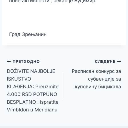
нове активности”, рекао је Будимир.
Град Зрењанин
Кретање
ПРЕТХОДНО
СЛЕДЕЋЕ
DOŽIVITE NAJBOLJE
Расписан конкурс за
чланка
ISKUSTVO
субвенције за
KLAĐENJA: Preuzmite
куповину бицикала
4.000 RSD POTPUNO
BESPLATNO i ispratite
Vimbldon u Meridianu