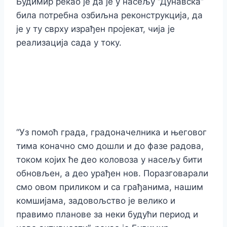
Будимир рекао је да је у насељу “Дунавска”
била потребна озбиљна реконструкција, да
је у ту сврху израђен пројекат, чија је
реализација сада у току.
“Уз помоћ града, градоначелника и његовог
тима коначно смо дошли и до фазе радова,
током којих ће део коловоза у насељу бити
обновљен, а део урађен нов. Поразговарали
смо овом приликом и са грађанима, нашим
комшијама, задовољство је велико и
правимо планове за неки будући период и