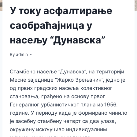
У току асфалтирање
саобраћајница у
насељу “Дунавска”
By
admin
Стамбено насеље “Дунавска”, на територији
Месне заједнице “Жарко Зрењанин”, једно је
од првих градских насеља колективног
становања, грађено на основу првог
Генералног урбанистичког плана из 1956.
године. У периоду када је формирано чинило
је засебну стамбену четврт са два улаза,
окружену искључиво индивидуалним