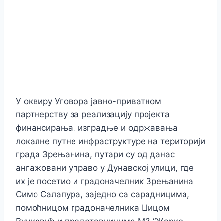
У оквиру Уговора јавно-приватном
партнерству за реализацију пројекта
финансирања, изградње и одржавања
локалне путне инфраструктуре на територији
града Зрењанина, путари су од данас
ангажовани управо у Дунавској улици, где
их је посетио и градоначелник Зрењанина
Симо Салапура, заједно са сарадницима,
помоћницом градоначелника Цицом