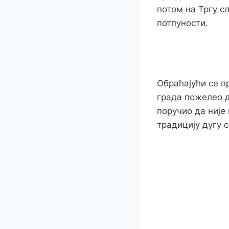
потом на Тргу с
потпуности.
Обраћајући се п
града пожелео д
поручио да није
традицију дугу 