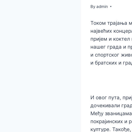
By
admin
Током трајања м
највећих концер
пријем и коктел
нашег града и п
и спортског жив
и братских и г
И овог пута, при
дочекивали град
Међу званицама 
покрајинских и 
културе. Такође,