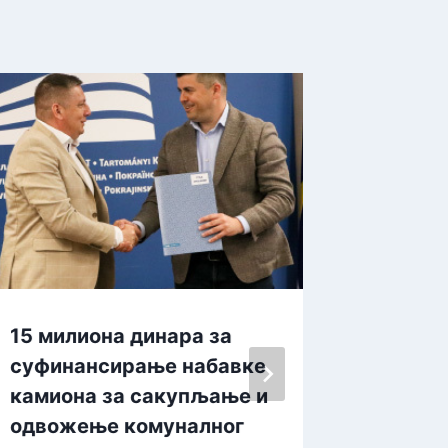
15 милиона динара за
Отворе
суфинансирање набавке
мото с
камиона за сакупљање и
By
admin
одвожење комуналног