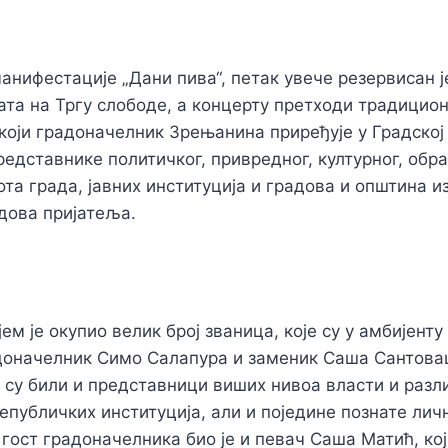
анифестације „Дани пива“, петак увече резервисан је
ата на Тргу слободе, а концерту претходи традицио
 који градоначелник Зрењанина приређује у Градској
редставнике политичког, привредног, културног, обра
ота града, јавних институција и градова и општина и
радова пријатеља.
јем је окупио велик број званица, које су у амбијент
оначелник Симо Салапура и заменик Саша Сантовац
су били и представници виших нивоа власти и разл
републичких институција, али и поједине познате лич
 гост градоначелника био је и певач Саша Матић, кој