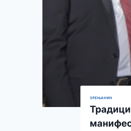
ЗРЕЊАНИН
Традици
манифес