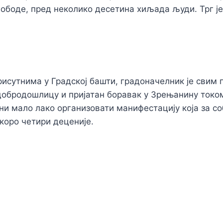
лободе, пред неколико десетина хиљада људи. Трг ј
рисутнима у Градској башти, градоначелник је свим
обродошлицу и пријатан боравак у Зрењанину током
 ни мало лако организовати манифестацију која за с
скоро четири деценије.