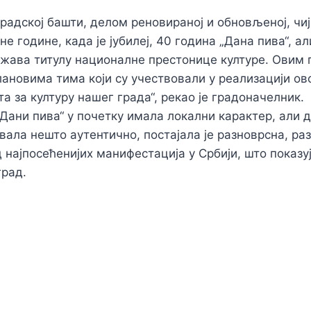
радској башти, делом реновираној и обновљеној, чији
е године, када је јубилеј, 40 година „Дана пива“, ал
жава титулу националне престонице културе. Овим
лановима тима који су учествовали у реализацији ов
та за културу нашег града“, рекао је градоначелник
ани пива“ у почетку имала локални карактер, али да 
вала нешто аутентично, постајала је разноврсна, раз
д најпосећенијих манифестација у Србији, што показу
град.