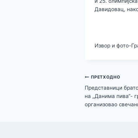
и 25. олимпијска
Давидовац, нак
Извор и фото-Г
Кретање
ПРЕТХОДНО
Представници братс
чланка
на „Данима пива“- 
организовао свечан