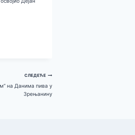
 освојио Дејан
СЛЕДЕЋЕ
им” на Данима пива у
Зрењанину