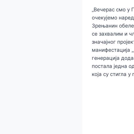
„Вечерас смо у Г
очекујемо наредн
Зрењанин обеле
се захвалим и ч
значајног пројек
манифестација „Д
генерација дода
постала једна о
која су стигла у 