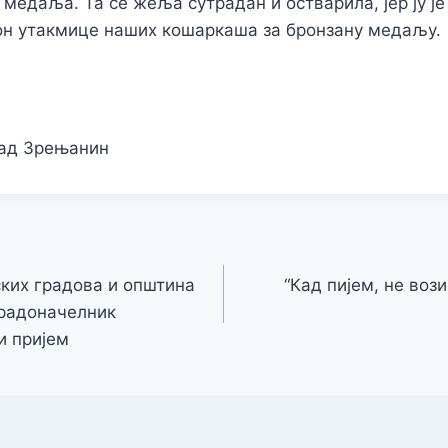
 медаља. Та се жеља сутрадан и остварила, јер ју је
он утакмице наших кошаркаша за бронзану медаљу.
рад Зрењанин
ких градова и општина
“Кад пијем, не воз
градоначелник
и пријем