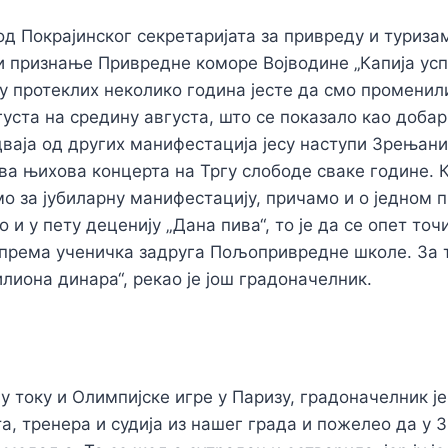
 од Покрајинског секретаријата за привреду и туриза
 и признање Привредне коморе Војводине „Капија усп
у протеклих неколико година јесте да смо променил
вгуста на средину августа, што се показало као добар
дваја од других манифестација јесу наступи Зрењан
ва њихова концерта на Тргу слободе сваке године. 
о за јубиларну манифестацију, причамо и о једном п
 и у пету деценију „Дана пива“, то је да се опет то
ипрема ученичка задруга Пољопривредне школе. За т
милиона динара“, рекао је још градоначелник.
 у току и Олимпијске игре у Паризу, градоначелник ј
а, тренера и судија из нашег града и пожелео да у 