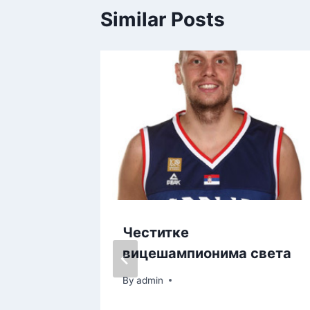
Similar Posts
ни
Честитке
илитет
вицешампионима света
By
admin
23.