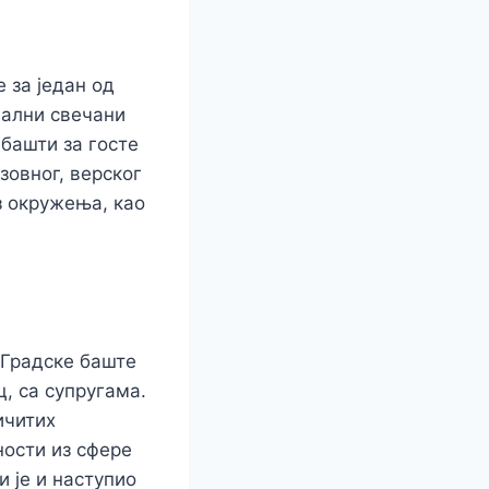
 за један од
нални свечани
 башти за госте
зовног, верског
з окружења, као
у Градске баште
, са супругама.
ичитих
ности из сфере
и је и наступио