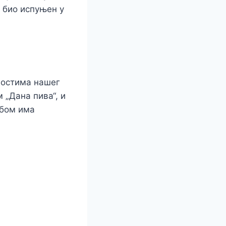
е био испуњен у
 гостима нашег
 „Дана пива“, и
обом има