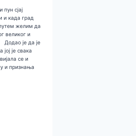
 пун сјај
и и када град
 путем желим да
ог великог и
. Додао је да је
јој је свака
вијала се и
ју и признања