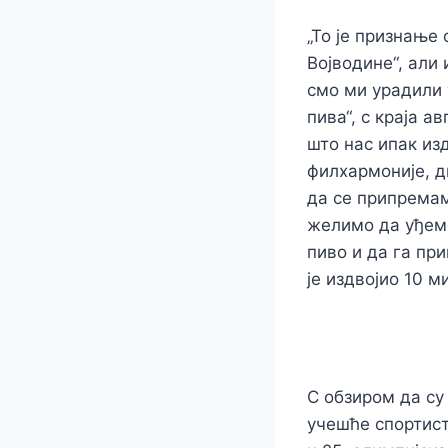
„То је признање
Војводине“, али
смо ми урадили 
пива“, с краја а
што нас ипак из
филхармоније, д
да се припремам
желимо да уђемо
пиво и да га пр
је издвојио 10 
С обзиром да су
учешће спортист