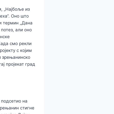
м, „Најбоље из
еха“. Оно што
и термин „Дана
 потез, али оно
инске
Када смо рекли
ројекту с којим
чи зрењанинско
ај пројекат град
е подсетио на
Зрењанин стигне