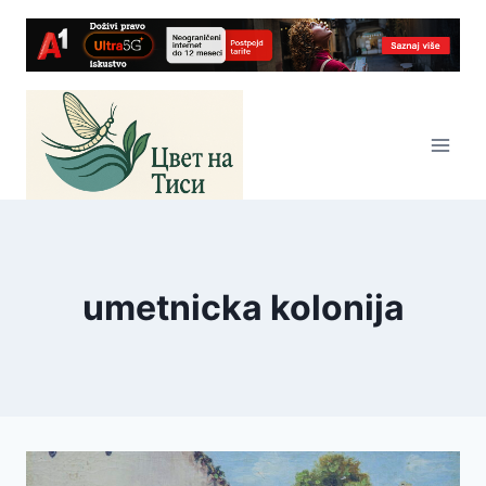
Skip
to
content
umetnicka kolonija