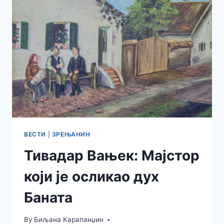
ВЕСТИ
|
ЗРЕЊАНИН
Тивадар Вањек: Мајстор
који је осликао дух
Баната
By
Биљана Карапанџин