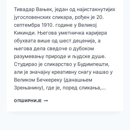
Тивадар Вањек, један од најистакнутијих
југословенских сликара, рођен је 20.
септембра 1910. године у Великој
Кикинди. Његова уметничка каријера
обухвата више од шест деценија, а
његова дела сведоче о дубоком
разумевању природе и људске душе.
Студирао је сликарство у Будимпешти,
али је значајну креативну снагу нашао у
Великом Бечкереку (данашњем
Зрењанину), где је, поред сликања,…
ТИВАДАР
ОПШИРНИЈЕ
ВАЊЕК:
МАЈСТОР
КОЈИ
ЈЕ
ОСЛИКАО