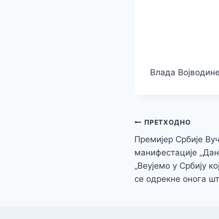
Влада Војводин
Кретање
ПРЕТХОДНО
Премијер Србије Ву
чланка
манифестације „Дан
„Веујемо у Србију ко
се одрекне онога шт