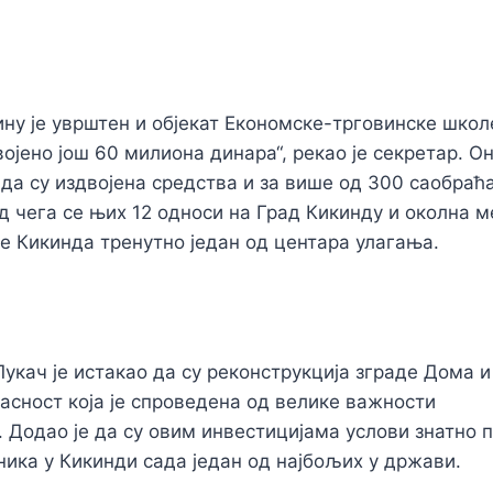
ину је уврштен и објекат Економске-трговинске школ
војено још 60 милиона динара“, рекао је секретар.
Он
да су издвојена средства и за више од 300 саобраћа
д чега се њих 12 односи на Град Кикинду и околна м
е Кикинда тренутно један од центара улагања.
укач је истакао да су
реконструкција зграде Дома и
асност која је спроведена од велике важности
.
Додао је да су овим инвестицијама
услови знатно
п
ика у Кикинди сада један од
најбољих у
држави
.