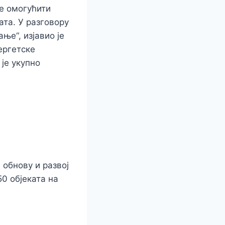
ће омогућити
ата. У разговору
ње“, изјавио је
ергетске
 је укупно
 обнову и развој
50 објеката на