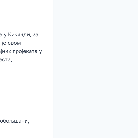
е у Кикинди, за
 је овом
јних пројеката у
еста,
обо
љшани,