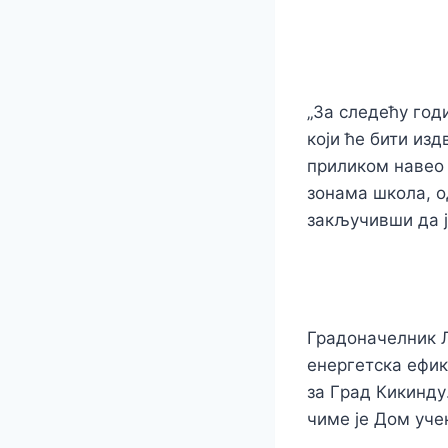
„За следећу год
који ће бити изд
приликом навео 
зонама школа, о
закључивши да ј
Градоначелник Л
енергетска
ефик
за
Г
рад
Кикинду
чиме је Дом
учен