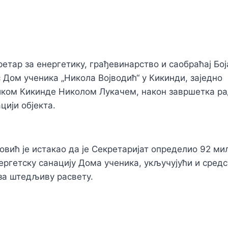
и
ретар за енергетику, грађевинарство и саобраћај
Бо
с
Дом ученика „Никола Војводић“ у
Кикинди, заједно
ком Кикинде Николом Лукач
ем, након завршетка р
цији објекта.
вић је истакао да је Секретаријат определио 92 ми
ергетску
санацију
Дома ученика, укључујући и сред
за штедљиву расвету.