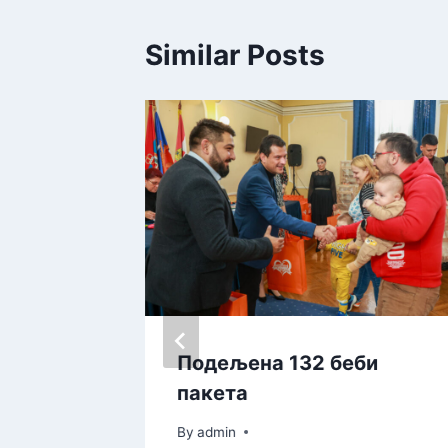
Similar Posts
Мини
Подељена 132 беби
инди
пакета
By
admin