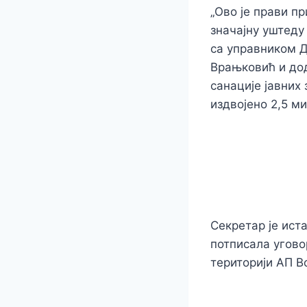
„Ово је прави п
значајну уштеду
са управником Д
Врањковић и дод
санације јавних 
издвојено 2,5 м
Секретар је ист
потписала уговор
територији АП В