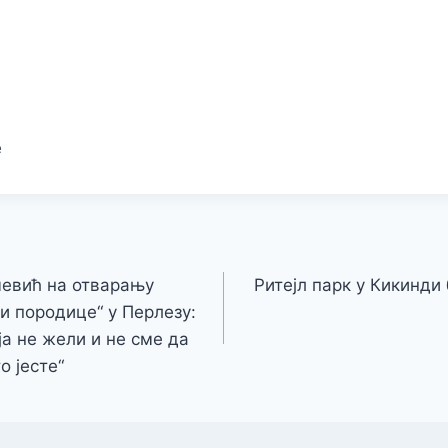
е
чевић на отварању
Ритејл парк у Кикинди 
и породице“ у Перлезу:
ја не жели и не сме да
о јесте“