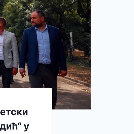
гетски
дић“ у