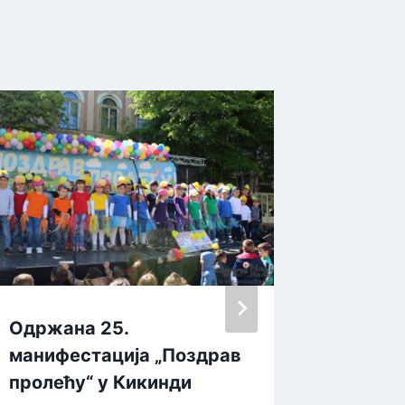
Одржана 25.
Почела
манифестација „Поздрав
у оквир
пролећу“ у Кикинди
Жеља“