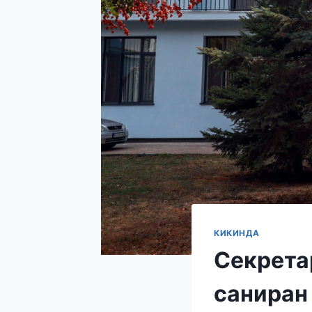
КИКИНДА
Секрета
саниран 