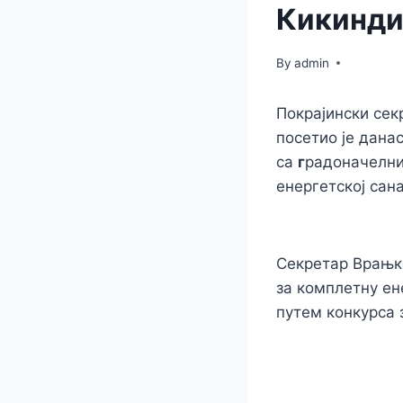
Кикинд
By
admin
П
окрајински
сек
посетио је дана
са
г
радоначелни
енергетској сана
Секретар Врањко
за
комплетну ен
путем конкурса 