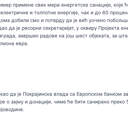
ример примене свих мера енергетске санације, које 
 електричне и толпотне енергије, чак и до 60 процен
ома добили смо и потврду да је већ уочено побољша
ао да је ресорни секретаријат, у оквиру Пројекта ен
зграда, завршио радове на још шест објеката, за шта
илиона евра.
акао да је Покрајинска влада са Европском банком за
е о зајму и донацији, чиме ће бити санирано преко 
ојоводине.