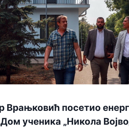
р Врањковић посетио енер
Дом ученика „Никола Војво