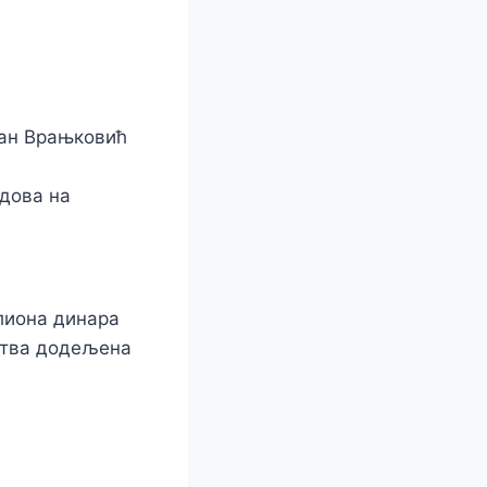
јан Врањковић
адова на
лиона динара
ства додељена