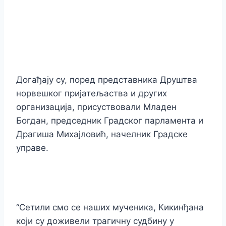
Догађају су, поред представника Друштва
норвешког пријатељаства и других
организација, присуствовали Младен
Богдан, председник Градског парламента и
Драгиша Михајловић, начелник Градске
управе.
“Сетили смо се наших мученика, Кикинђана
који су доживели трагичну судбину у