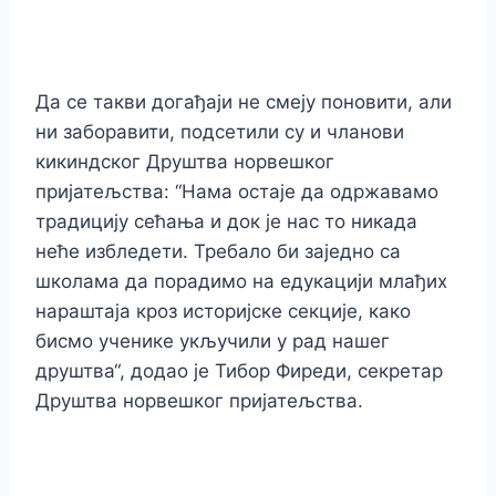
Да се такви догађаји не смеју поновити, али
ни заборавити, подсетили су и чланови
кикиндског Друштва норвешког
пријатељства: “Нама остаје да одржавамо
традицију сећања и док је нас то никада
неће избледети. Требало би заједно са
школама да порадимо на едукацији млађих
нараштаја кроз историјске секције, како
бисмо ученике укључили у рад нашег
друштва“, додао је Тибор Фиреди, секретар
Друштва норвешког пријатељства.