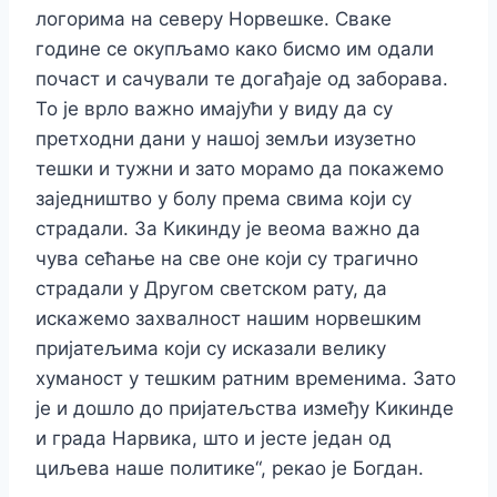
логорима на северу Норвешке. Сваке
године се окупљамо како бисмо им одали
почаст и сачували те догађаје од заборава.
То је врло важно имајући у виду да су
претходни дани у нашој земљи изузетно
тешки и тужни и зато морамо да покажемо
заједништво у болу према свима који су
страдали. За Кикинду је веома важно да
чува сећање на све оне који су трагично
страдали у Другом светском рату, да
искажемо захвалност нашим норвешким
пријатељима који су исказали велику
хуманост у тешким ратним временима. Зато
је и дошло до пријатељства између Кикинде
и града Нарвика, што и јесте један од
циљева наше политике“, рекао је Богдан.