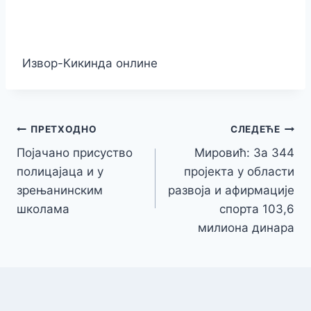
Извор-Кикинда онлине
Кретање
ПРЕТХОДНО
СЛЕДЕЋЕ
Појачано присуство
Мировић: За 344
чланка
полицајаца и у
пројекта у области
зрењанинским
развоја и афирмације
школама
спорта 103,6
милиона динара