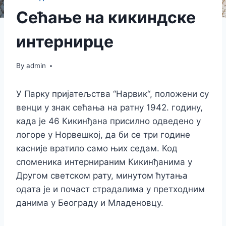
Сећање на кикиндске
интернирце
By
admin
У Парку пријатељства “Нарвик“, положени су
венци у знак сећања на ратну 1942. годину,
када је 46 Кикинђана присилно одведено у
логоре у Норвешкој, да би се три године
касније вратило само њих седам. Код
споменика интернираним Кикинђанима у
Другом светском рату, минутом ћутања
одата је и почаст страдалима у претходним
данима у Београду и Младеновцу.