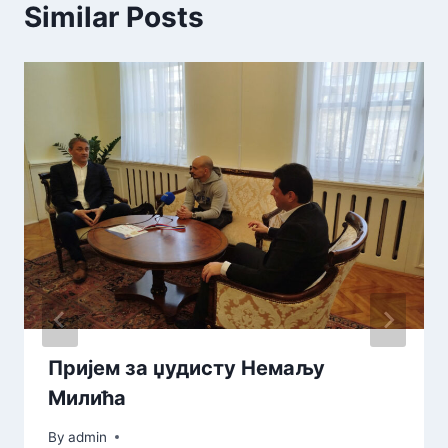
Similar Posts
Пријем за џудисту Немаљу
Милића
By
admin