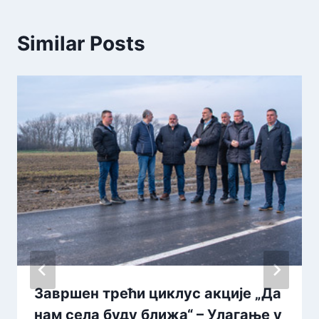
Similar Posts
Завршен трећи циклус акције „Да
нам села буду ближа“ – Улагање у