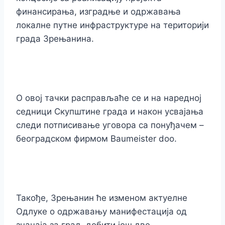
финансирања, изградње и одржавања
локалне путне инфраструктуре на територији
града Зрењанина.
О овој тачки расправљаће се и на наредној
седници Скупштине града и након усвајања
следи потписивање уговора са понуђачем –
београдском фирмом Baumeister doo.
Такође, Зрењанин ће изменом актуелне
Одлуке о одржавању манифестација од