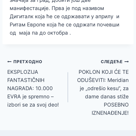
значаја за град, добити још две
манифестације. Прва је под називом
Дигиталк која ће се одржавати у априлу и
Ритам Европе која ће се одржати почевши
од маја па до октобра .
Кретање
ПРЕТХОДНО
СЛЕДЕЋЕ
EKSPLOZIJA
POKLON KOJI ĆE TE
чланка
FANTASTIČNIH
ODUŠEVITI: Meridian
NAGRADA: 10.000
je „odrešio kesu“, za
EVRA je spremno –
dame danas stiže
izbori se za svoj deo!
POSEBNO
IZNENAĐENJE!