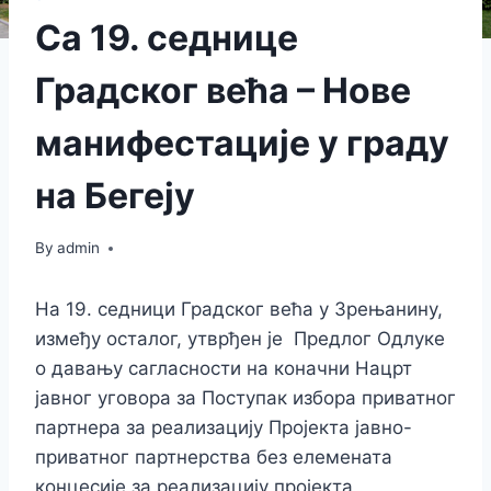
Са 19. седнице
Градског већа – Нове
манифестације у граду
на Бегеју
By
admin
На 19. седници Градског већа у Зрењанину,
између осталог, утврђен је Предлог Одлуке
о давању сагласности на коначни Нацрт
јавног уговора за Поступак избора приватног
партнера за реализацију Пројекта јавно-
приватног партнерства без елемената
концесије за реализацију пројекта