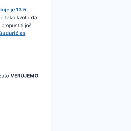
ije je 13.5.
je tako kvota da
propustiti još
Gudurić sa
 zato
VERUJEMO