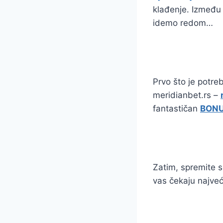
klađenje. Između
idemo redom…
Prvo što je potre
meridianbet.rs –
fantastičan
BONU
Zatim, spremite s
vas čekaju najveći