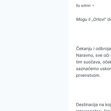
By
admin
Mogu li „Orlovi“ 
Čekanju i odbroj
Naravno, sve oči 
tim suočava, očeki
saznaćemo uskoro,
prvenstvom.
Destinacija na ko