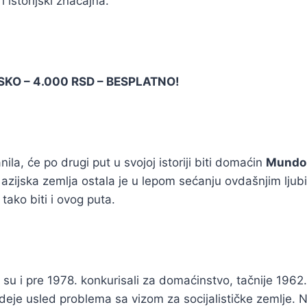
i istorijski značajna.
KO – 4.000 RSD – BESPLATNO!
anila, će po drugi put u svojoj istoriji biti domaćin
Mundo
azijska zemlja ostala je u lepom sećanju ovdašnjim ljubi
ako biti i ovog puta.
ni su i pre 1978. konkurisali za domaćinstvo, tačnije 1962.
deje usled problema sa vizom za socijalističke zemlje. 