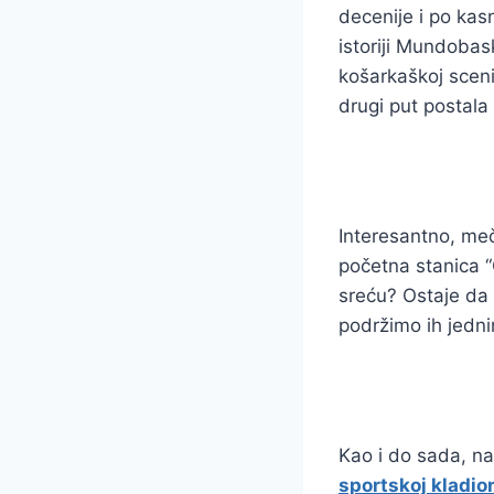
decenije i po kasn
istoriji Mundobask
košarkaškoj sceni
drugi put postala
Interesantno, me
početna stanica 
sreću? Ostaje da 
podržimo ih jedni
Kao i do sada, na
sportskoj kladio