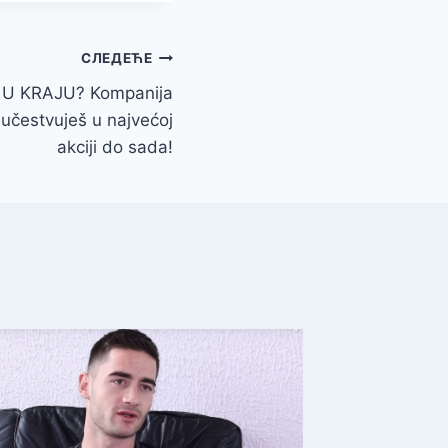
СЛЕДЕЋЕ
 U KRAJU? Kompanija
 učestvuješ u najvećoj
akciji do sada!