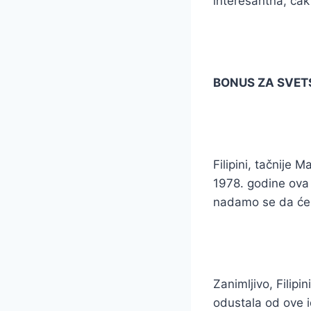
interesantna, čak 
BONUS ZA SVETS
Filipini, tačnije M
1978. godine ova 
nadamo se da će t
Zanimljivo, Filipi
odustala od ove i