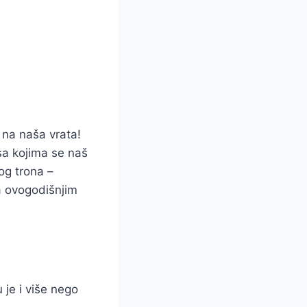
 na naša vrata!
 sa kojima se naš
kog trona –
a ovogodišnjim
 je i više nego