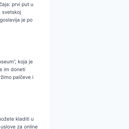
čaja: prvi put u
a svetskoj
goslavija je po
oseum”, koja je
e im doneti
žimo palčeve i
ožete kladiti u
 uslove za online