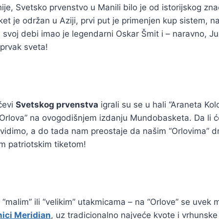
ije, Svetsko prvenstvo u Manili bilo je od istorijskog zna
et je održan u Aziji, prvi put je primenjen kup sistem, n
 svoj debi imao je legendarni Oskar Šmit i – naravno, Ju
 prvak sveta!
čevi
Svetskog prvenstva
igrali su se u hali “Araneta Kol
“Orlova” na ovogodišnjem izdanju Mundobasketa. Da li ć
vidimo, a do tada nam preostaje da našim “Orlovima” dr
m patriotskim tiketom!
 “malim” ili “velikim” utakmicama – na “Orlove” se uvek m
nici Meridian
, uz tradicionalno najveće kvote i vrhunske