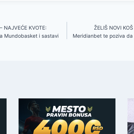
– NAJVEĆE KVOTE:
ŽELIŠ NOVI KOŠ
 za Mundobasket i sastavi
Meridianbet te poziva da