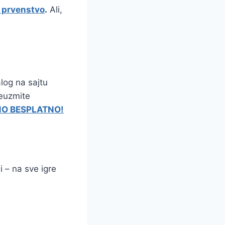
o prvenstvo
.
Ali,
log na sajtu
preuzmite
UNO BESPLATNO!
i – na sve igre