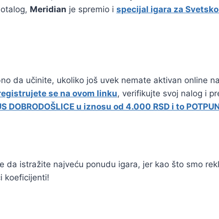
 otalog,
Meridian
je spremio i
specijal igara za Svetsk
bno da učinite, ukoliko još uvek nemate aktivan online na
registrujete se na ovom linku
, verifikujte svoj nalog i 
S DOBRODOŠLICE u iznosu od 4.000 RSD i to POTP
e da istražite najveću ponudu igara, jer kao što smo rekl
 koeficijenti!