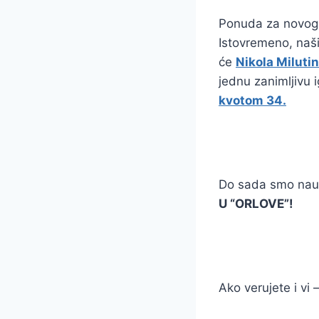
Ponuda za novog 
Istovremeno, naši
će
Nikola Milutin
jednu zanimljivu i
kvotom 34.
Do sada smo nauči
U “ORLOVE”!
Ako verujete i vi 