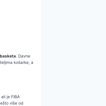
basketa
. Davne
teljima košarke, a
 ali je FIBA
Nešto više od