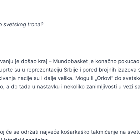
do svetskog trona?
avanju je došao kraj – Mundobasket je konačno pokucao
uprte su u reprezentaciju Srbije i pored brojnih izazova
vanja nacije su i dalje velika. Mogu li „Orlovi“ do svets
 a do tada u nastavku i nekoliko zanimljivosti u vezi s
joj će se održati najveće košarkaško takmičenje na svetu