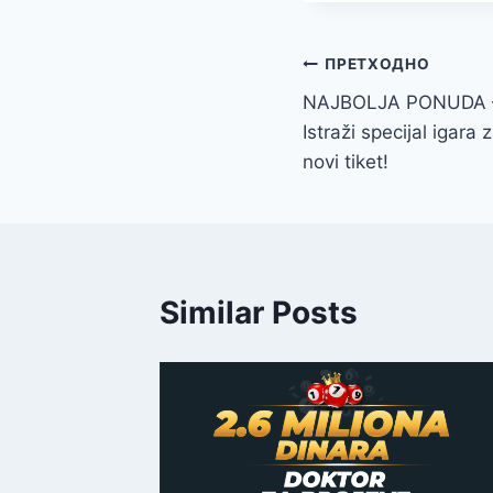
Кретање
ПРЕТХОДНО
NAJBOLJA PONUDA 
чланка
Istraži specijal igara
novi tiket!
Similar Posts