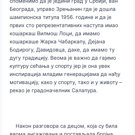
споменимо да је једини град у Србији, ван
Београда, управо Зрењанин где је дошла
шампионска титула 1956. године и да је
првих сто репрезентативних наступа имао
кошаркаш Вилмош Лоци, да имамо
кошаркаше Жарка Чабаркапу, Дејана
Бодирогу, Давидовца, даке, да имамо ту
дугу традицију. Веома је важно да гајимо
културу сећања у спорту јер је она увек
инспирација младим генерацијама да нађу
мотивацију, како у спорту, тако и у животу –
рекао је градоначелник Салапура.
Након разговора са децом, која су била
веома ангажована и постављала бројна