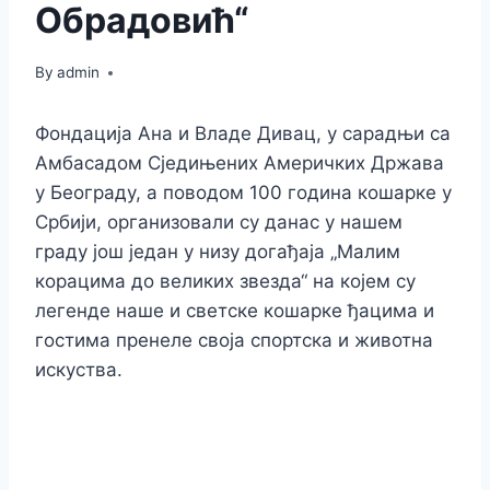
Обрадовић“
By
admin
Фондација Ана и Владе Дивац, у сарадњи са
Амбасадом Сједињених Америчких Држава
у Београду, а поводом 100 година кошарке у
Србији, организовали су данас у нашем
граду још један у низу догађаја „Малим
корацима до великих звезда“ на којем су
легенде наше и светске кошарке ђацима и
гостима пренеле своја спортска и животна
искуства.