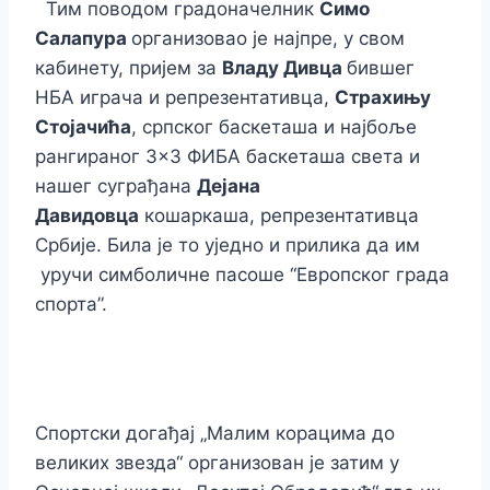
Тим поводом градоначелник
Симо
Салапура
организовао је најпре, у свом
кабинету, пријем за
Владу Дивца
бившег
НБА играча и репрезентативца,
Страхињу
Стојачића
, српског баскеташа и најбоље
рангираног 3×3 ФИБА баскеташа света и
нашег суграђана
Дејана
Давидовца
кошаркаша, репрезентативца
Србије. Била је то уједно и прилика да им
уручи симболичне пасоше “Европског града
спорта”.
Спортски догађај „Малим корацима до
великих звезда“ организован је затим у