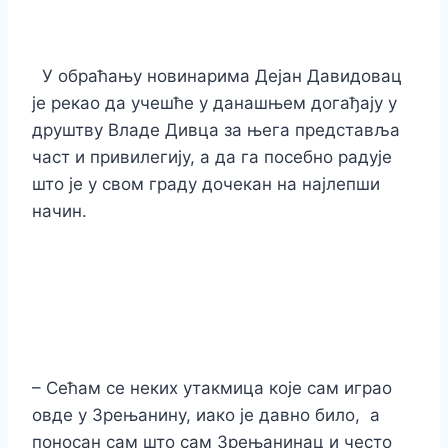
У обраћању новинарима Дејан Давидовац
је рекао да учешће у данашњем догађају у
друштву Владе Дивца за њега представља
част и привилегију, а да га посебно радује
што је у свом граду дочекан на најлепши
начин.
– Сећам се неких утакмица које сам играо
овде у Зрењанину, иако је давно било, а
поносан сам што сам Зрењанинац и често