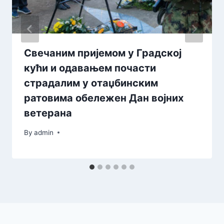
Свечаним пријемом у Градској
кући и одавањем почасти
страдалим у отаџбинским
ратовима обележен Дан војних
ветерана
By
admin