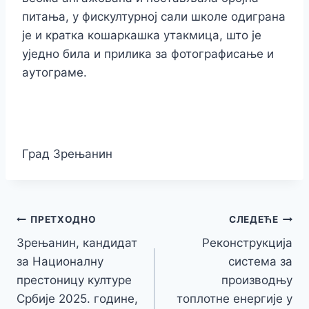
питања, у фискултурној сали школе одиграна
је и кратка кошаркашка утакмица, што је
уједно била и прилика за фотографисање и
аутограме.
Град Зрењанин
Кретање
ПРЕТХОДНО
СЛЕДЕЋЕ
Зрењанин, кандидат
Реконструкција
чланка
за Националну
система за
престоницу културе
производњу
Србије 2025. године,
топлотне енергије у