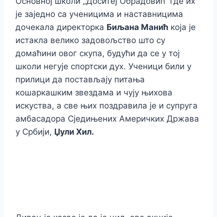
Основној школи „Доситеј Обрадовић“ где их
је заједно са ученицима и наставницима
дочекала директорка
Биљана Манић
која је
истакла велико задовољство што су
домаћини овог скупа, будући да се у тој
школи негује спортски дух. Ученици били у
прилици да постављају питања
кошаркашким звездама и чују њихова
искуства, а све њих поздравила је и супруга
амбасадора Сједињених Америчких Држава
у Србији,
Џули Хил.