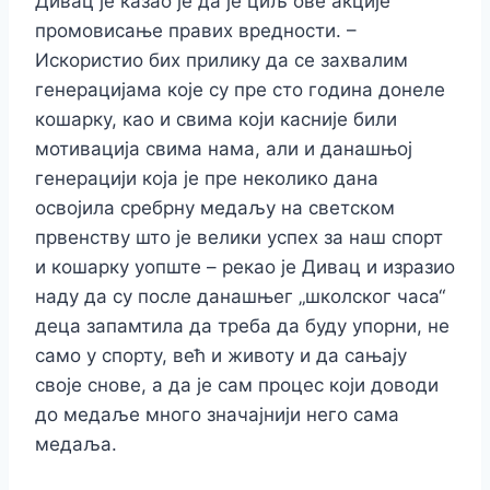
Дивац је казао је да је циљ ове акције
промовисање правих вредности. –
Искористио бих прилику да се захвалим
генерацијама које су пре сто година донеле
кошарку, као и свима који касније били
мотивација свима нама, али и данашњој
генерацији која је пре неколико дана
освојила сребрну медаљу на светском
првенству што је велики успех за наш спорт
и кошарку уопште – рекао је Дивац и изразио
наду да су после данашњег „школског часа“
деца запамтила да треба да буду упорни, не
само у спорту, већ и животу и да сањају
своје снове, а да је сам процес који доводи
до медаље много значајнији него сама
медаља.