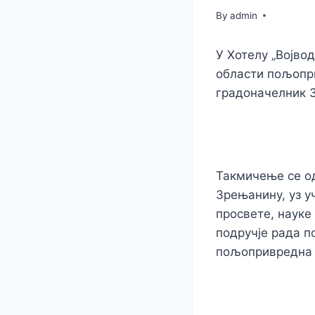
By
admin
У Хотелу „Војво
области пољопри
градоначелник 
Такмичење се о
Зрењанину, уз у
просвете, науке
подручје рада 
пољопривредна 