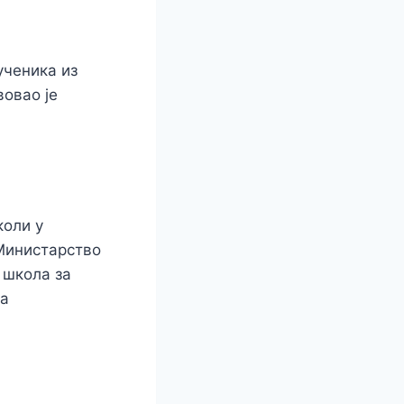
ученика из
овао је
коли у
 Министарство
 школа за
ња