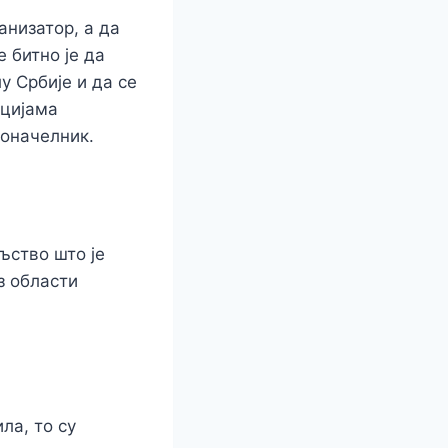
анизатор, а да
е битно је да
у Србије и да се
ацијама
доначелник.
љство што је
з области
ла, то су