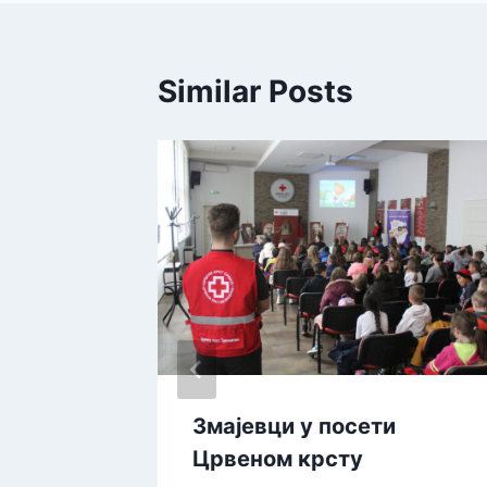
Similar Posts
Змајевци у посети
Црвеном крсту