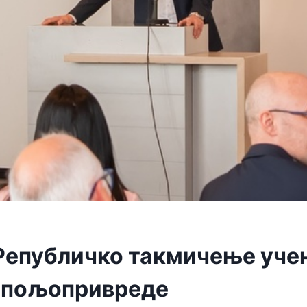
Републичко такмичење учен
 пољопривреде