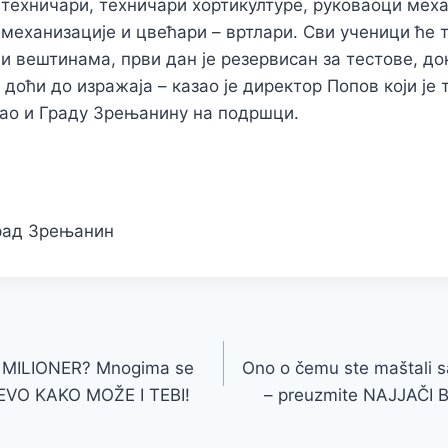
ехничари, техничари хортикултуре, руковаоци мех
еханизације и цвећари – вртлари. Сви ученици ће 
и вештинама, први дан је резервисан за тестове, до
доћи до изражаја – казао је директор Попов који је 
ао и Граду Зрењанину на подршци.
Град Зрењанин
 MILIONER? Mnogima se
Ono o čemu ste maštali s
 a EVO KAKO MOŽE I TEBI!
– preuzmite NAJJAČI 