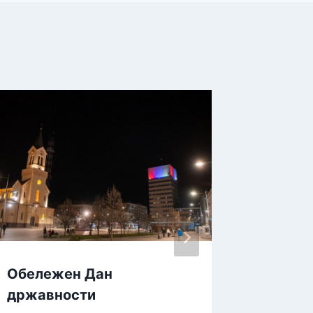
Обележен Дан
Заврше
државности
оквиру