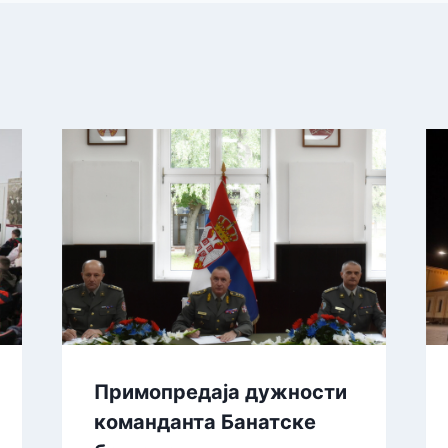
Примопредаја дужности
команданта Банатске