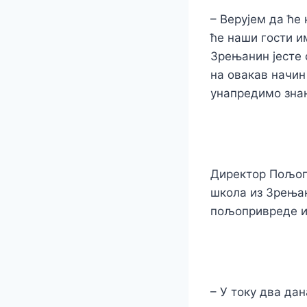
– Верујем да ће
ће наши гости им
Зрењанин јесте 
на овакав начи
унапредимо знањ
Директор Пољоп
школа из Зрењан
пољопривреде и 
– У току два да