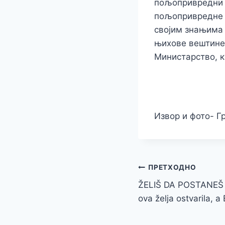
пољопривредни т
пољопривредне м
својим знањима 
њихове вештине 
Министарство, к
Извор и фото- 
Кретање
ПРЕТХОДНО
ŽELIŠ DA POSTANEŠ
чланка
ova želja ostvarila,