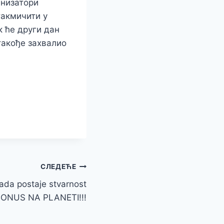
анизатори
такмичити у
к ће други дан
такође захвалио
СЛЕДЕЋЕ
ada postaje stvarnost
BONUS NA PLANETI!!!