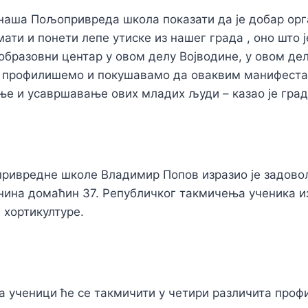
 наша Пољопривреда школа показати да је добар орг
ати и понети лепе утиске из нашег града , оно што ј
образовни центар у овом делу Војводине, у овом дел
н профилишемо и покушавамо да оваквим манифест
е и усавршавање ових младих људи – казао је гра
ривредне школе Владимир Попов изразио је задово
ина домаћин 37. Републичког такмичења ученика и
хортикултуре.
на ученици ће се такмичити у четири различита профи