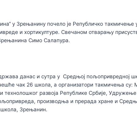
дина“ у Зрењанину почело је Републичко такмичење 
вреде и хортикултуре. Свечаном отварању присуств
Зрењанина Симо Салапура.
држава данас и сутра у Средњој пољопривредној ш
чешће чак 26 школа, а организатори такмичења су:
 и технолошког развоја Републике Србије, Удружење
пољопривреда, производња и прерада хране и Сред
школа, Зрењанин.