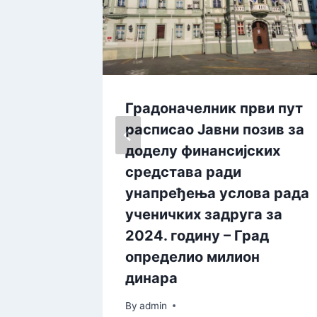
ације
Градоначелник први пут
ј Урош
расписао Јавни позив за
доделу финансијских
средстава ради
унапређења услова рада
ученичких задруга за
2024. годину – Град
определио милион
динара
By
admin