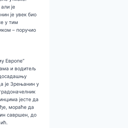
али је
нин је увек био
се у тим
иком – поручио
му Европе”
грама и водитељ
 досадашњу
да је Зрењанин у
 градоначелник
инцима јесте да
ође, мораће да
ћин савршен, до
ић.