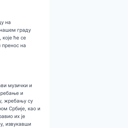
у на
 нашем граду
које ће се
и пренос на
ави музички и
жребање и
у, жребању су
ом Србије, као и
авио их је
њу, извукавши