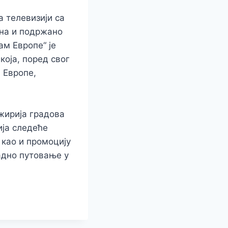
а телевизији са
ина и подржано
ам Европе“ је
која, поред свог
 Европе,
жирија градова
ија следеће
 као и промоцију
адно путовање у