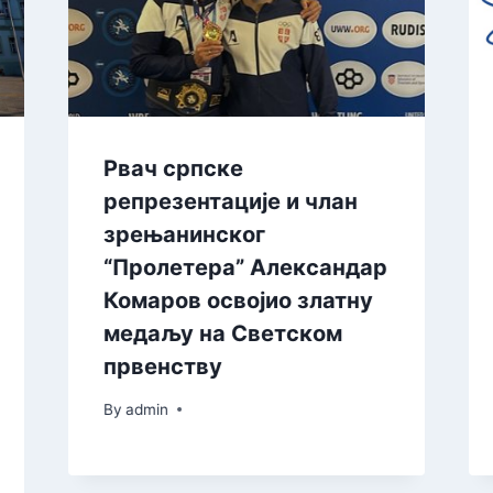
Рвач српске
репрезентације и члан
зрењанинског
“Пролетера” Александар
Комаров освојио златну
медаљу на Светском
првенству
By
admin