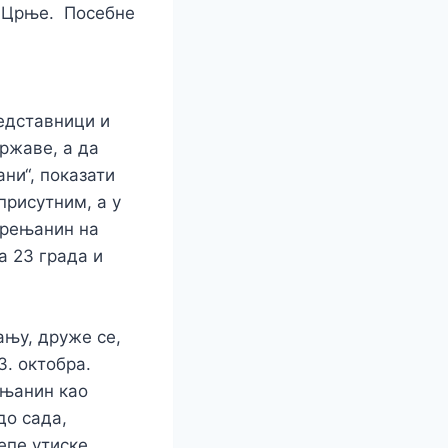
е Црње. Посебне
редставници и
ржаве, а да
ани“, показати
присутним, а у
 Зрењанин на
а 23 града и
ању, друже се,
3. октобра.
ењанин као
до сада,
епе утиске.