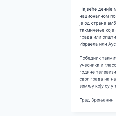
Највеће дечије 
националном пок
је од стране ам
такмичење које 
града или општи
Израела или Аус
Победник такми
учесника и глас
године телевизи
свог града на н
земљу коју су у
Град Зрењанин