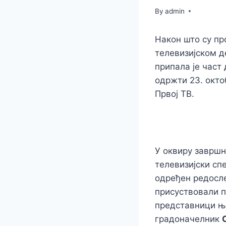
By
admin
Након што су п
телевизијском д
припала је част
одржти 23. окто
Првој ТВ.
У оквиру завршн
телевизијски сп
одређен редосле
присуствовали п
представници њи
градоначелник