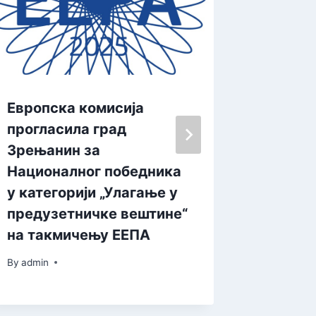
Eвропска комисија
Уређен
прогласила град
Јанков
Зрењанин за
By
admin
Националног победника
у категорији „Улагање у
предузетничке вештине“
на такмичењу EEПA
By
admin