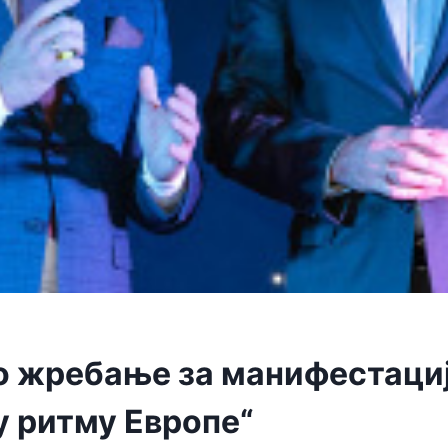
 жребање за манифестаци
у ритму Европе“