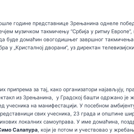
рошле године представнице Зрењанина однеле побед
ечјем музичком такмичењу “Србија у ритму Европе”,
 да буде домаћин овогодишњег завршног такмичења, 
бра у „Кристалној дворани“, уз директан телевизијск
их припрема за тај, како организатори најављују, пр
ектакл из Зрењанина, у Градској башти одржано je 
д учесника на манифестацији. У посебном амбијент
редставници свих учесника, 23 града и општине шир
хових локалних самоуправа. У име домаћина, поздр
Симо Салапура
, који је потом и учествовао у жреба