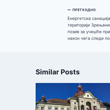
Кретање
ПРЕТХОДНО
Енергетска санациј
чланка
територији Зрењани
позив за учешће при
након чега следи по
Similar Posts