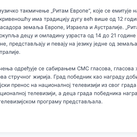
музичко такмичење „Ритам Европе“, које се емитује н
ривеношћу има традицију дугу већ више од 12 год
басадора земаља Европе, Израела и Аустралије. „Рит
окупља децу и омладину узраста од 14 до 21 године 
не, представљају и певају на језику једне од земаља
тралије.
чења одређује се сабирањем СМС гласова, гласова 
ова стручног жирија. Град победник као награду доб
јски пренос на националној телевизији из свог града
ационалној телевизији, а деца града победника нагр
 телевизијском програму представљала.