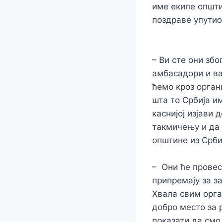
име екипе општ
поздраве упутио 
– Ви сте они збо
амбасадори и ва
ћемо кроз органи
шта то Србија и
каснијој изјави
такмичењу и да 
општине из Срби
– Они ће провес
припремају за з
Хвала свим орга
добро место за 
показати да смо