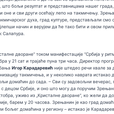
 што бољи резултат и представницама нашег града, 
 и оне и сви други осећају лепо на такмичењу. Зрења
такмичарског духа, град културе, представљали смо 
јлепши начин и верујем да ће тако бити и овом прил
к Салапура.
сталне дворане“ током манифестације “Србија у рит
бра у 21 сат и трајаће пуна три часа. Директор про
ебања
Игор Карадаревић
није штедео речи хвале за
низацију такмичења, и у неколико наврата истакао 
ољи домаћин до сада. – Сви су задовољни вечерас,
е с децом Србије, и оно што могу да поручим Зрењан
ктобра, уживо из „Кристалне дворане“, ко жели да д
није, барем у 20 часова. Зрењанин је као град дома
и бољег домаћина у региону – истакао је Карадарев