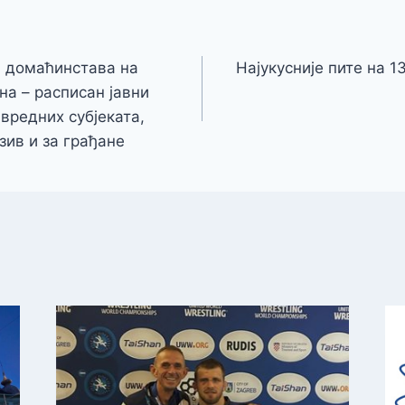
а домаћинстава на
Најукусније пите на 1
на – расписан јавни
вредних субјеката,
зив и за грађане