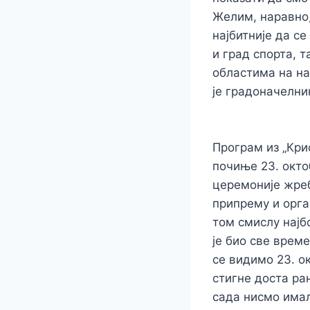
Желим, наравно,
најбитније да се
и град спорта, 
областима на на
је градоначелни
Програм из „Кри
почиње 23. окто
церемоније жр
припрему и орга
том смислу најб
је био све врем
се видимо 23. о
стигне доста ра
сада нисмо имал