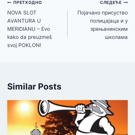
Кретање
ПРЕТХОДНО
СЛЕДЕЋЕ
NOVA SLOT
Појачано присуство
чланка
AVANTURA U
полицајаца и у
MERIDIANU – Evo
зрењанинским
kako da preuzmeš
школама
svoj POKLON!
Similar Posts