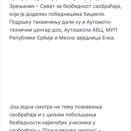
Зрењанин – Савет за безбедност саобраћаја,
који је доделио победницима бицикле.
Подршку такмичењу дали су и Аутомото-
технички центар доо, Аутошкола АБЦ, МУП
Републике Србије и Месна заједница Ечка.
Још једна смотра на тему познавања
саобраћаја и с циљем побољшања
безбедности најмлађих учесника у
саобраћају – “Пажљивкова смотра” –