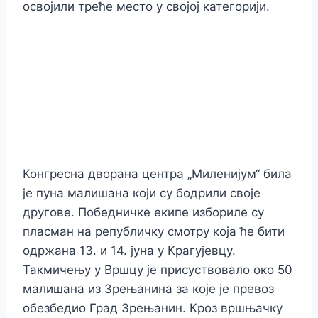
освојили треће место у својој категорији.
Конгресна дворана центра „Миленијум“ била
је пуна малишана који су бодрили своје
другове. Победничке екипе избориле су
пласман на републичку смотру која ће бити
одржана 13. и 14. јуна у Крагујевцу.
Такмичењу у Вршцу је присуствовало око 50
малишана из Зрењанина за које је превоз
обезбедио Град Зрењанин. Кроз вршњачку