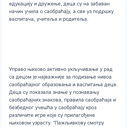
едукацију и дружење, деца су на забаван
начин учила о саобраћају, а све уз подршку
васпитача, учитеља и родитеља.
Управо њихово активно укључивање у рад
са децом је најважније за подизање нивоа
саобраћајног образовања и васпитања деце.
Деца су показала знање у познавању
саобраћајних знакова, правила саобраћаја и
безбедног учешћа у саобраћају кроз
различите игре које су прилагођене
њиховом узрасту. “Пажљивкову смотру