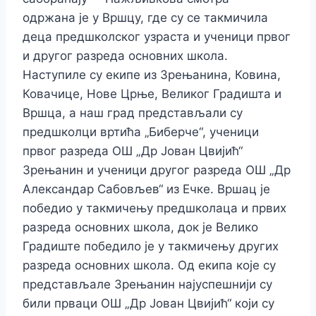
одржана је у Вршцу, где су се такмичила
деца предшколског узраста и ученици првог
и другог разреда основних школа.
Наступиле су екипе из Зрењанина, Ковина,
Ковачице, Нове Црње, Великог Градишта и
Вршца, а наш град представљали су
предшколци вртића „Биберче“, ученици
првог разреда ОШ „Др Јован Цвијић“
Зрењанин и ученици другог разреда ОШ „Др
Александар Сабовљев“ из Ечке. Вршац је
победио у такмичењу предшколаца и првих
разреда основних школа, док је Велико
Градиште победило је у такмичењу других
разреда основних школа. Од екипа које су
представљале Зрењанин најуспешнији су
били прваци ОШ „Др Јован Цвијић“ који су