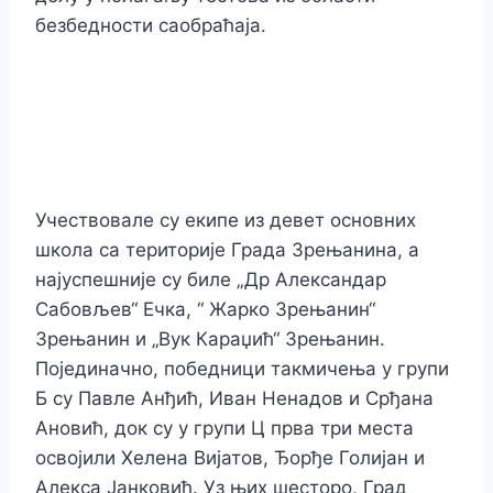
безбедности саобраћаја.
Учествовале су екипе из девет основних
школа са територије Града Зрењанина, а
најуспешније су биле „Др Александар
Сабовљев“ Ечка, “ Жарко Зрењанин“
Зрењанин и „Вук Караџић“ Зрењанин.
Појединачно, победници такмичења у групи
Б су Павле Анђић, Иван Ненадов и Срђана
Ановић, док су у групи Ц прва три места
освојили Хелена Вијатов, Ђорђе Голијан и
Алекса Јанковић. Уз њих шесторо, Град