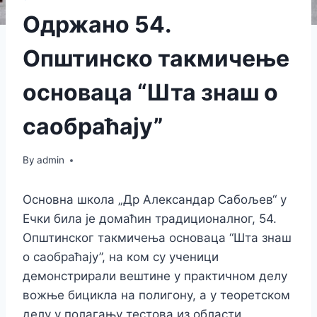
Одржанo 54.
Општинско такмичење
основаца “Шта знаш о
саобраћају”
By
admin
Основна школа „Др Александар Сабољев“ у
Ечки била је домаћин традиционалног, 54.
Општинског такмичења основаца “Шта знаш
о саобраћају”, на ком су ученици
демонстрирали вештине у практичном делу
вожње бицикла на полигону, а у теоретском
делу у полагању тестова из области