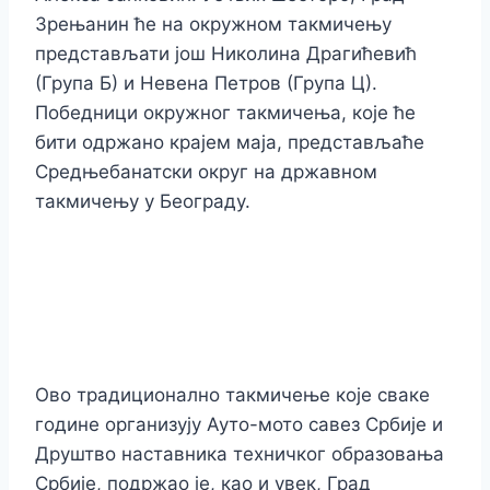
Зрењанин ће на окружном такмичењу
представљати још Николина Драгићевић
(Група Б) и Невена Петров (Група Ц).
Победници окружног такмичења, које ће
бити одржано крајем маја, представљаће
Средњебанатски округ на државном
такмичењу у Београду.
Ово традиционално такмичење које сваке
године организују Ауто-мото савез Србије и
Друштво наставника техничког образовања
Србије, подржао је, као и увек, Град