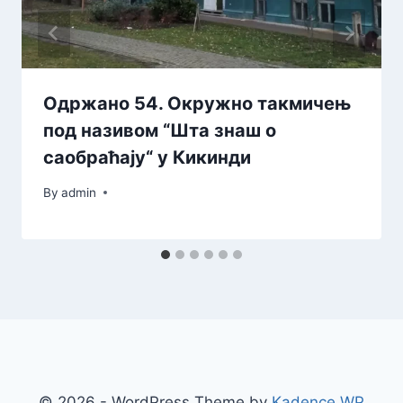
Одржано 54. Окружно такмичењ
под називом “Шта знаш о
саобраћају“ у Кикинди
By
admin
© 2026 - WordPress Theme by
Kadence WP