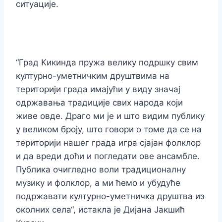
ситуације.
“Град Кикинда пружа велику подршку свим
културно-уметничким друштвима на
територији града имајући у виду значај
одржавања традиције свих народа који
живе овде. Драго ми је и што видим публику
у великом броју, што говори о томе да се на
територији нашег града игра сјајан фолклор
и да вреди доћи и погледати ове ансамбле.
Публика очигледно воли традиционалну
музику и фолклор, а ми ћемо и убудуће
подржавати културно-уметничка друштва из
околних села“, истакла је Дијана Јакшић