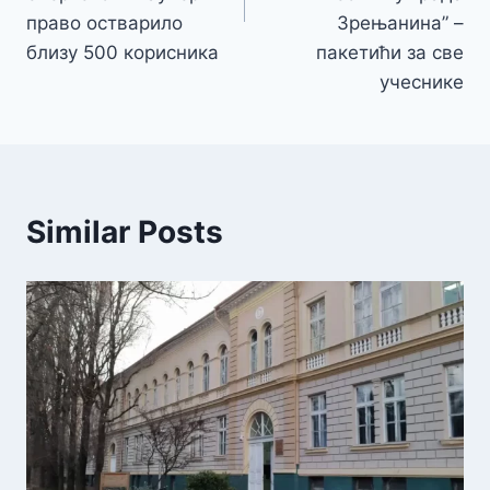
право остварило
Зрењанина” –
близу 500 корисника
пакетићи за све
учеснике
Similar Posts