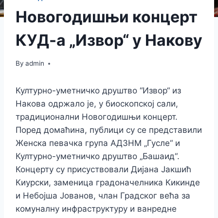
Новогодишњи концерт
КУД-а „Извор“ у Накову
By
admin
Културно-уметничко друштво “Извор“ из
Накова одржало је, у биоскопској сали,
традиционални Новогодишњи концерт.
Поред домаћина, публици су се представили
Женска певачка група АДЗНМ „Гусле“ и
Културно-уметничко друштво „Башаид“.
Концерту су присуствовали Дијана Јакшић
Киурски, заменица градоначелника Кикинде
и Небојша Јованов, члан Градског већа за
комуналну инфраструктуру и ванредне