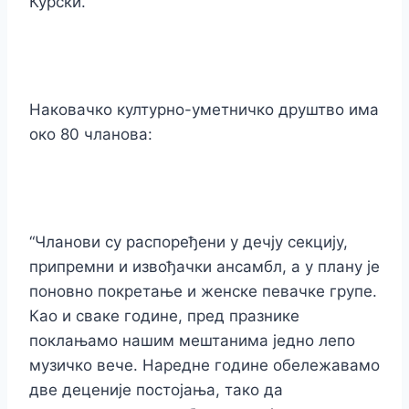
Курски.
Наковачко културно-уметничко друштво има
око 80 чланова:
“Чланови су распоређени у дечју секцију,
припремни и извођачки ансамбл, а у плану је
поновно покретање и женске певачке групе.
Као и сваке године, пред празнике
поклањамо нашим мештанима једно лепо
музичко вече. Наредне године обележавамо
две деценије постојања, тако да