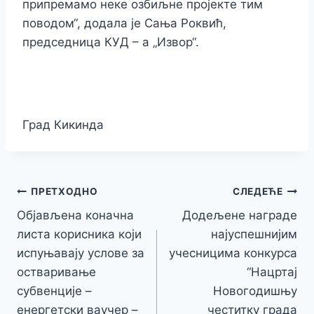
припремамо неке озбиљне пројекте тим
поводом“, додала је Сања Роквић,
председница КУД – а „Извор“.
Град Кикинда
Кретање
ПРЕТХОДНО
СЛЕДЕЋЕ
Објављена коначна
Додељене награде
чланка
листа корисника који
најуспешнијим
испуњавају услове за
учесницима конкурса
остваривање
“Нацртај
субвенције –
Новогодишњу
енергетски ваучер –
честитку града