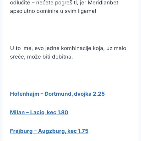
odlučite – nećete pogrešiti, jer Meridianbet
apsolutno dominira u svim ligama!
U to ime, evo jedne kombinacije koja, uz malo
sreće, može biti dobitna:
Hofenhajm – Dortmund, dvojka 2.25
Milan – Lacio, kec 1.80
Frajburg – Augzburg, kec 1.75