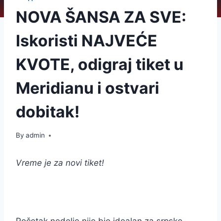
NOVA ŠANSA ZA SVE:
Iskoristi NAJVEĆE
KVOTE, odigraj tiket u
Meridianu i ostvari
dobitak!
By
admin
Vreme je za novi tiket!