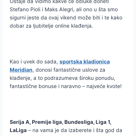
Ostaje da vidimo kakve će odluke doneti
Stefano Pioli i Maks Alegri, ali ono u šta smo
sigurni jeste da ovaj vikend može biti i te kako
dobar za ljubitelje online klađenja.
Kao i uvek do sada,
sportska kladionica
Meridian
, donosi fantastične uslove za
klađenje, a to podrazumeva široku ponudu,
fantastične bonuse i naravno – najveće kvote!
Serija A, Premije liga, Bundesliga, Liga 1,
LaLiga
– na vama je da izaberete i šta god da