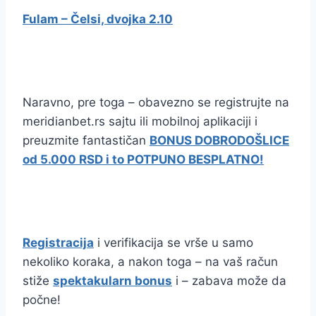
Fulam – Čelsi, dvojka 2.10
Naravno, pre toga – obavezno se registrujte na
meridianbet.rs sajtu ili mobilnoj aplikaciji i
preuzmite fantastičan
BONUS DOBRODOŠLICE
od 5.000 RSD i to POTPUNO BESPLATNO!
Registracija
i verifikacija se vrše u samo
nekoliko koraka, a nakon toga – na vaš račun
stiže
spektakularn bonus
i – zabava može da
počne!