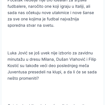
Početak nedelje nije bio idealan za srpske
fudbalere, naročito one koji igraju u Italiji, ali
sada nas očekuju nove utakmice i nove šanse
za sve one kojima je fudbal najvažnija
sporedna stvar na svetu.
Luka Jović se još uvek nije izborio za zavidnu
minutažu u dresu Milana, Dušan Vlahović i Filip
Kostić su takođe veći deo poslednjeg meča
Juventusa presedeli na klupi, a da li će se sada
nešto promeniti?