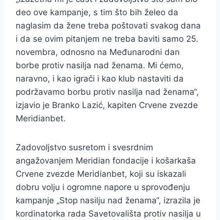
deo ove kampanje, s tim što bih želeo da
naglasim da žene treba poštovati svakog dana
i da se ovim pitanjem ne treba baviti samo 25.
novembra, odnosno na Međunarodni dan
borbe protiv nasilja nad ženama. Mi ćemo,
naravno, i kao igrači i kao klub nastaviti da
podržavamo borbu protiv nasilja nad ženama“,
izjavio je Branko Lazić, kapiten Crvene zvezde
Meridianbet.
Zadovoljstvo susretom i svesrdnim
angažovanjem Meridian fondacije i košarkaša
Crvene zvezde Meridianbet, koji su iskazali
dobru volju i ogromne napore u sprovođenju
kampanje „Stop nasilju nad ženama“, izrazila je
kordinatorka rada Savetovališta protiv nasilja u