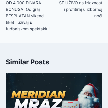
OD 4.000 DINARA
SE UŽIVO na izlaznost
BONUSA: Odigraj
i profitiraj u izbornoj
BESPLATAN vikend
noći
tiket i uživaj u
fudbalskom spektaklu!
Similar Posts