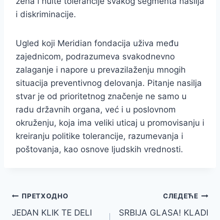
žena i nulte tolerancije svakog segmenta nasilja
i diskriminacije.
Ugled koji Meridian fondacija uživa među
zajednicom, podrazumeva svakodnevno
zalaganje i napore u prevazilaženju mnogih
situacija preventivnog delovanja. Pitanje nasilja
stvar je od prioritetnog značenje ne samo u
radu državnih organa, već i u poslovnom
okruženju, koja ima veliki uticaj u promovisanju i
kreiranju politike tolerancije, razumevanja i
poštovanja, kao osnove ljudskih vrednosti.
Кретање
ПРЕТХОДНО
СЛЕДЕЋЕ
JEDAN KLIK TE DELI
SRBIJA GLASA! KLADI
чланка