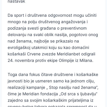
nastavak
Da sport i društvena odgovornost mogu učiniti
mnogo na polju društvenog angažovanja i
podizanja svesti građana o preventivnom
delovanju na svaki oblik nasilja, pogotovo onog
nad ženama, najbolje se prikazalo na
evroligaškoj utakmici koju su kao domaćini
košarkaši Crvene zvezde Meridianbet odigrali
24. novembra protiv ekipe Olimpije iz Milana.
Toga dana fokus čitave društvene i košarkaške
javnosti bio je usmeren samo ka jednom cilju,
realizaciji kampanje „ Stop nasilju nad ženama“,
čime je Meridian fondacija „Od srca s ljubavlju“
zajedno sa svojim košarkaškim prijateljima iz
crveno-belog tabora pokazala spremnost da u