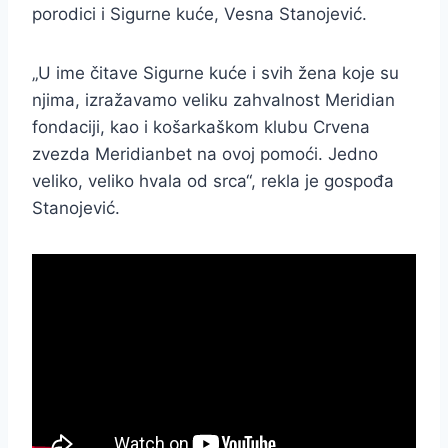
porodici i Sigurne kuće, Vesna Stanojević.
„U ime čitave Sigurne kuće i svih žena koje su
njima, izražavamo veliku zahvalnost Meridian
fondaciji, kao i košarkaškom klubu Crvena
zvezda Meridianbet na ovoj pomoći. Jedno
veliko, veliko hvala od srca“, rekla je gospođa
Stanojević.