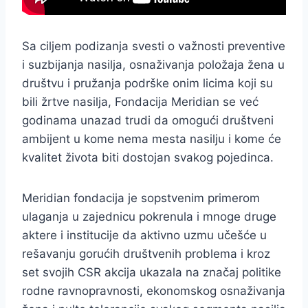
Sa ciljem podizanja svesti o važnosti preventive
i suzbijanja nasilja, osnaživanja položaja žena u
društvu i pružanja podrške onim licima koji su
bili žrtve nasilja, Fondacija Meridian se već
godinama unazad trudi da omogući društveni
ambijent u kome nema mesta nasilju i kome će
kvalitet života biti dostojan svakog pojedinca.
Meridian fondacija je sopstvenim primerom
ulaganja u zajednicu pokrenula i mnoge druge
aktere i institucije da aktivno uzmu učešće u
rešavanju gorućih društvenih problema i kroz
set svojih CSR akcija ukazala na značaj politike
rodne ravnopravnosti, ekonomskog osnaživanja