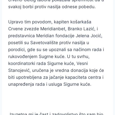
svakoj borbi protiv nasilja odnese pobedu.
Upravo tim povodom, kapiten košarkaša
Crvene zvezde Meridianbet, Branko Lazić, i
predstavnica Meridian fondacije Jelena Jocić,
posetili su Savetovalište protiv nasilja u
porodici, gde su se upoznali sa načinom rada i
rukovođenjem Sugrne kuće. U tu svrhu,
koordinatorki rada Sigurne kuće, Vesni
Stanojević, uručena je vredna donacija koje će
biti upotrebljena za jačanje kapaciteta centra i
unapređenja rada i usluga Sigurne kuće.
„Izuzetna mi je čast i zadovoljstvo što sam bio