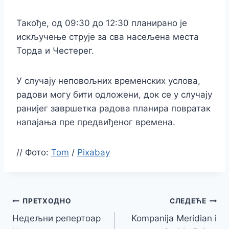
Такође, од 09:30 до 12:30 планирано је
искључење струје за сва насељена места
Торда и Честерег.
У случају неповољних временских услова,
радови могу бити одложени, док се у случају
ранијег завршетка радова планира повратак
напајања пре предвиђеног времена.
//
Фото:
Tom
/
Pixabay
Кретање
ПРЕТХОДНО
СЛЕДЕЋЕ
Недељни репертоар
Kompanija Meridian i
чланка