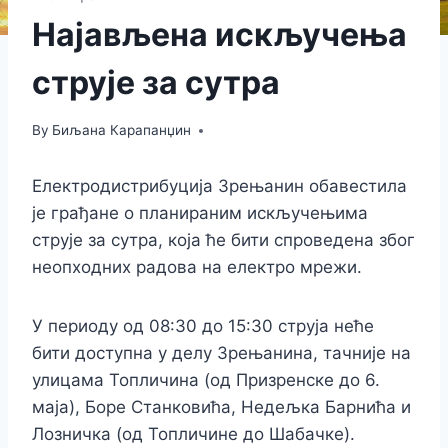
Најављена искључења
струје за сутра
By
Биљана Карапанџин
Електродистрибуција Зрењанин обавестила
је грађане о планираним искључењима
струје за сутра, која ће бити спроведена због
неопходних радова на електро мрежи.
У периоду од 08:30 до 15:30 струја неће
бити доступна у делу Зрењанина, тачније на
улицама Топличина (од Призренске до 6.
маја), Боре Станковића, Недељка Барнића и
Лозничка (од Топличине до Шабачке).