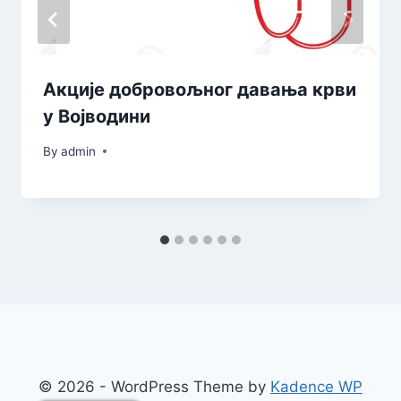
Акције добровољног давања крви
у Војводини
By
admin
© 2026 - WordPress Theme by
Kadence WP