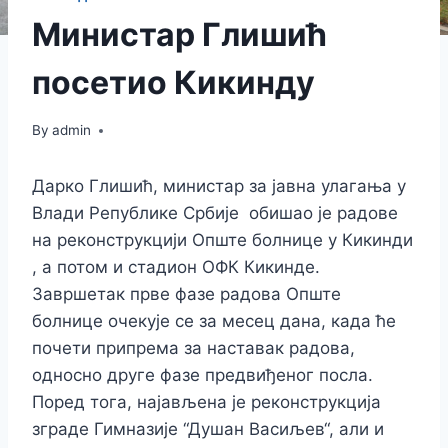
Министар Глишић
посетио Кикинду
By
admin
Дарко Глишић, министар за јавна улагања у
Влади Републике Србије обишао је радове
на реконструкцији Опште болнице у Кикинди
, а потом и стадион ОФК Кикинде.
Завршетак прве фазе радова Опште
болнице очекује се за месец дана, када ће
почети припрема за наставак радова,
односно друге фазе предвиђеног посла.
Поред тога, најављена је реконструкција
зграде Гимназије “Душан Васиљев“, али и