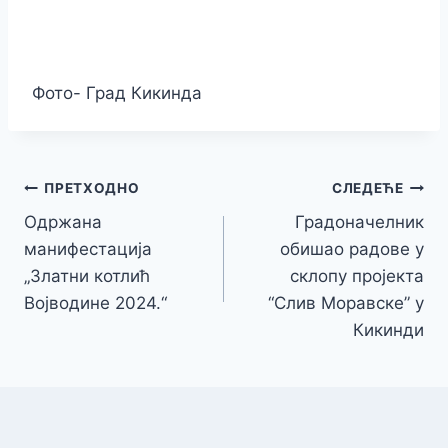
Фото- Град Кикинда
Кретање
ПРЕТХОДНО
СЛЕДЕЋЕ
Одржана
Градоначелник
чланка
манифестација
обишао радове у
„Златни котлић
склопу пројекта
Војводине 2024.“
“Слив Моравске” у
Кикинди