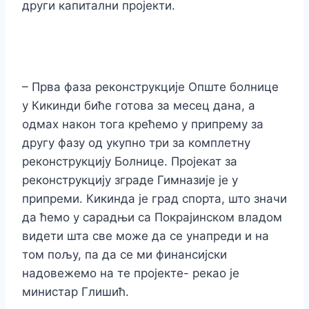
други капитални пројекти.
– Прва фаза реконструкције Опште болнице
у Кикинди биће готова за месец дана, а
одмах након тога крећемо у припрему за
другу фазу од укупно три за комплетну
реконструкцију Болнице. Пројекат за
реконструкцију зграде Гимназије је у
припреми. Кикинда је град спорта, што значи
да ћемо у сарадњи са Покрајинском владом
видети шта све може да се унапреди и на
том пољу, па да се ми финансијски
надовежемо на те пројекте- рекао је
министар Глишић.