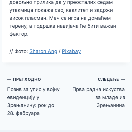
довољно прилика да у преосталих седам
утакмица покаже свој квалитет и задржи
висок пласман. Меч се игра на домаћем
терену, а подршка навијача ће бити важан
фактор.
//
Фото:
Sharon Ang
/
Pixabay
Кретање
ПРЕТХОДНО
СЛЕДЕЋЕ
Позив за упис у војну
Прва радна искуства
чланка
евиденцију у
за младе из
Зрењанину: рок до
Зрењанина
28. фебруара