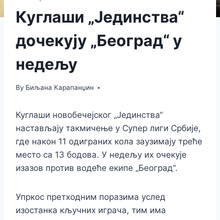
Куглаши „Јединства“
дочекују „Београд“ у
недељу
By
Биљана Карапанџин
Куглаши новобечејског „Јединства“
настављају такмичење у Супер лиги Србије,
где након 11 одиграних кола заузимају треће
место са 13 бодова. У недељу их очекује
изазов против водеће екипе „Београд“.
Упркос претходним поразима услед
изостанка кључних играча, тим има