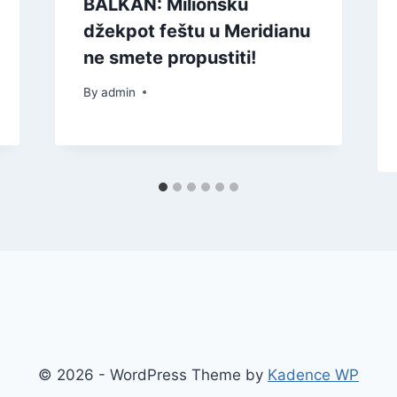
BALKAN: Milionsku
džekpot feštu u Meridianu
ne smete propustiti!
By
admin
© 2026 - WordPress Theme by
Kadence WP