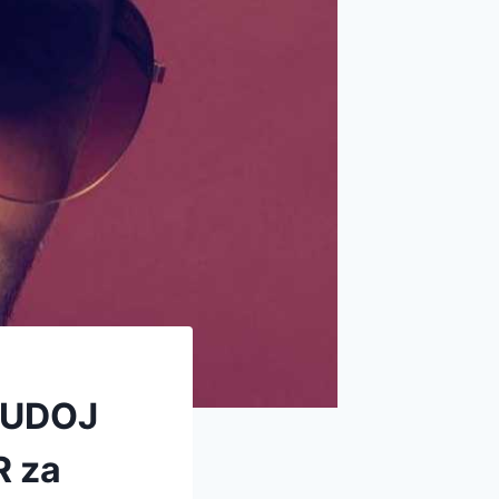
LUDOJ
 za