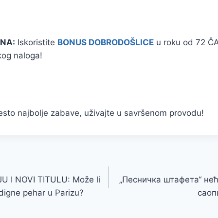
NA:
Iskoristite
BONUS DOBRODOŠLICE
u roku od 72 Č
čkog naloga!
esto najbolje zabave, uživajte u savršenom provodu!
U I NOVI TITULU: Može li
„Песничка штафета“ нећ
igne pehar u Parizu?
саоп