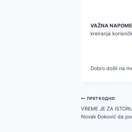
VAŽNA NAPOME
kreiranja korisni
Dobro došli na m
Кретање
ПРЕТХОДНО
VREME JE ZA ISTORIJ
чланка
Novak Đoković da pod