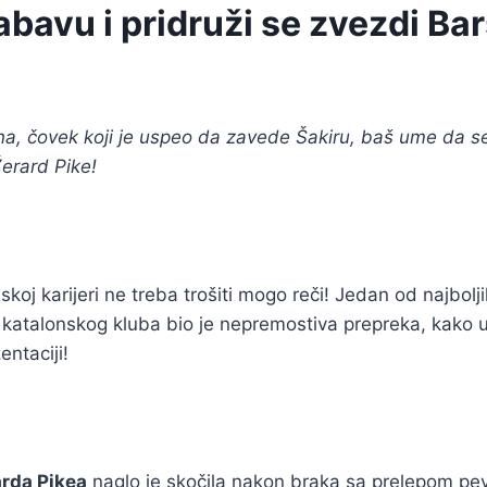
bavu i pridruži se zvezdi Ba
a, čovek koji je uspeo da zavede Šakiru, baš ume da s
erard Pike!
koj karijeri ne treba trošiti mogo reči! Jedan od najbolj
atalonskog kluba bio je nepremostiva prepreka, kako u 
entaciji!
rda Pikea
naglo je skočila nakon braka sa prelepom pe