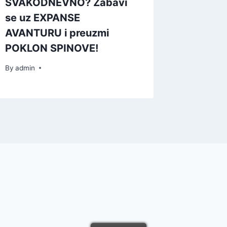
SVAKODNEVNO? Zabavi
tada –
se uz EXPANSE
i preu
AVANTURU i preuzmi
RSD!
POKLON SPINOVE!
By
admin
By
admin