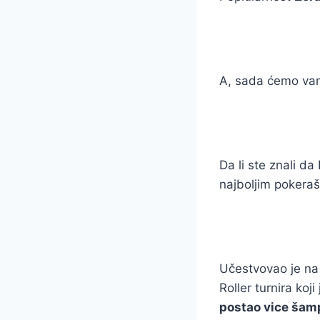
A, sada ćemo vam
Da li ste znali d
najboljim pokeraš
Učestvovao je na 
Roller turnira ko
postao vice šam