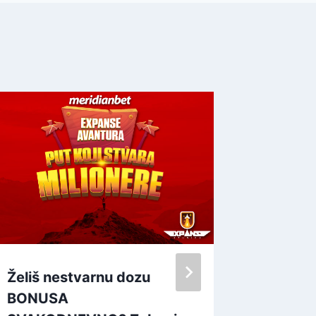
Želiš nestvarnu dozu
Do kraj
BONUSA
POVEĆA