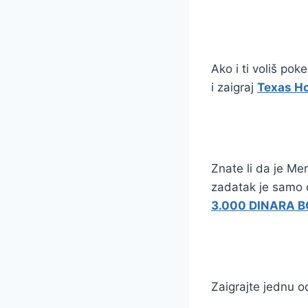
Ako i ti voliš pok
i zaigraj
Texas Ho
Znate li da je Me
zadatak je samo
3.000 DINARA 
Zaigrajte jednu od