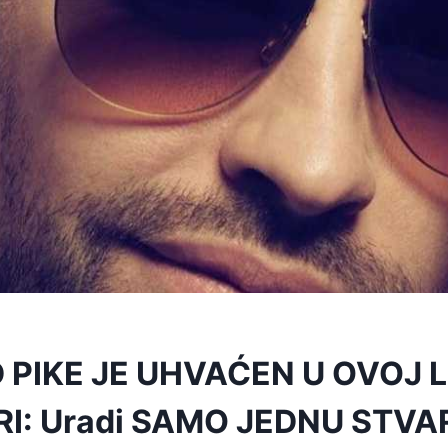
D PIKE JE UHVAĆEN U OVOJ 
I: Uradi SAMO JEDNU STVAR