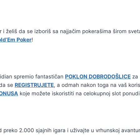
er i želiš da se izboriš sa najjačim pokerašima širom sve
ld’Em Poker
!
ridian spremio fantastičan
POKLON DOBRODOŠLICE
za 
 da se
REGISTRUJETE
, a odmah nakon toga na vaš korisn
BONUSA
koje možete iskoristiti na celokupnoj slot ponudi
 preko 2.000 sjajnih igara i uživajte u vrhunskoj avantur