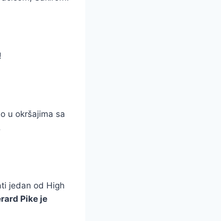
!
ao u okršajima sa
.
ti jedan od High
rard Pike je