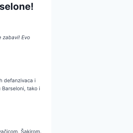
rselone!
e zabavi! Evo
ih defanzivaca i
Barseloni, tako i
vačicom, Šakirom.