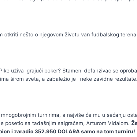
 otkriti nešto o njegovom životu van fudbalskog terena
a Pike uživa igrajući poker? Stameni defanzivac se oprob
ima širom sveta, a zabaležio je i neke zavidne rezultate
mnogobrojnim turnirima, a najviše će mu u sećanju osta
ji je posetio sa tadašnjim saigračem, Arturom Vidalom.
Že
pion i zaradio 352.950 DOLARA samo na tom turniru!