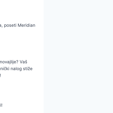
ta, poseti Meridian
novajlije? Vaš
ički nalog stiže
!
i!