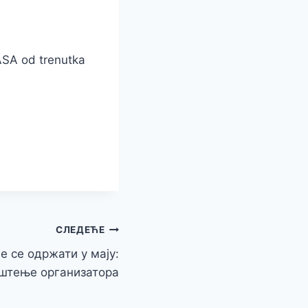
ASA od trenutka
СЛЕДЕЋЕ
е се одржати у мају:
штење организатора