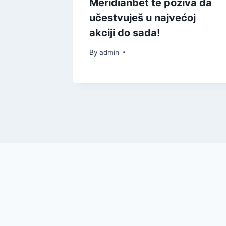
igara na
Meridianbet te poziva da
učestvuješ u najvećoj
akciji do sada!
By
admin