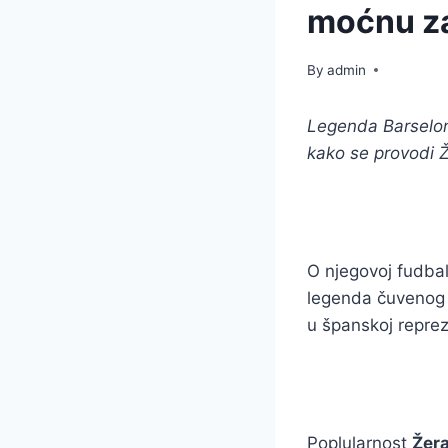
moćnu za
By
admin
Legenda Barselon
kako se provodi Ž
O njegovoj fudbals
legenda čuvenog k
u španskoj reprez
Poplularnost
Žera