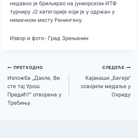
недавно је бриљирао на јуниорском ИТФ
турниру Ј2 категорије који је у одржан у
немачком месту Ренингену.
Извор и фото- Град Зрењанин
Кретање
ПРЕТХОДНО
СЛЕДЕЋЕ
Изложба „Дакле, Ви
Кајакаши „Бегеја“
чланка
сте тај Урош
освојили медаље у
Предић?“ отворена у
Охриду
Требињу