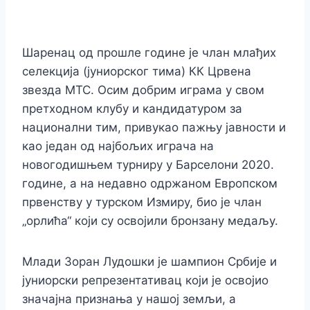
Шаренац од прошле године је члан млађих
селекција (јуниорског тима) КК Црвена
звезда МТС. Осим добрим играма у свом
претходном клубу и кандидатуром за
национални тим, привукао пажњу јавности и
као један од најбољих играча на
новогодишњем турниру у Барселони 2020.
године, а на недавно одржаном Европском
првенству у турском Измиру, био је члан
„орлића“ који су освојили бронзану медаљу.
Млади Зоран Лудошки је шампион Србије и
јуниорски репрезентативац који је освојио
значајна признања у нашој земљи, а