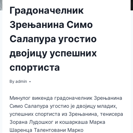
Градоначелник
Зрењанина Симо
Салапура угостио
двојицу успешних
спортиста
By
admin
Минулог викенда градоначелник Зрењанина
Симо Салапура угостио је двојицу младих,
успешних спортиста из Зрењанина, тенисера
Зорана Лудошког и кошаркаша Марка
Шаренца Талентовани Марко