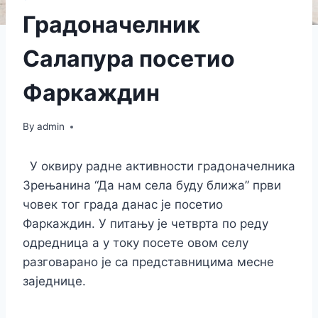
Градоначелник
Салапура посетио
Фаркаждин
By
admin
У оквиру радне активности градоначелника
Зрењанина “Да нам села буду ближа” први
човек тог града данас је посетио
Фаркаждин. У питању је четврта по реду
одредница а у току посете овом селу
разговарано је са представницима месне
заједнице.