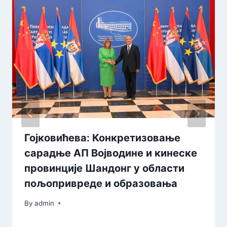
Гојковићева: Конкретизовање
сарадње АП Војводине и кинеске
провинције Шандонг у области
пољопривреде и образовања
By
admin