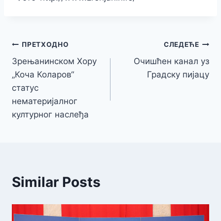
Кретање
ПРЕТХОДНО
СЛЕДЕЋЕ
Зрењанинском Хору
Очишћен канал уз
чланка
„Коча Коларов“
Градску пијацу
статус
нематеријалног
културног наслеђа
Similar Posts