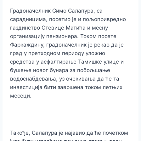
Градоначелник Симо Салапура, са
сарадницима, посетио је и пољопривредно
газдинство Стевице Матића и месну
организацију пензионера. Током посете
Фаркаждину, градоначелник је рекао да је
град у претходном периоду уложио
средства у асфалтирање Тамишке улице и
бушење новог бунара за побољшање
водоснабдевања, уз очекивања да ће та
инвестиција бити завршена током летњих
месеци.
Такође, Салапура је најавио да ће почетком