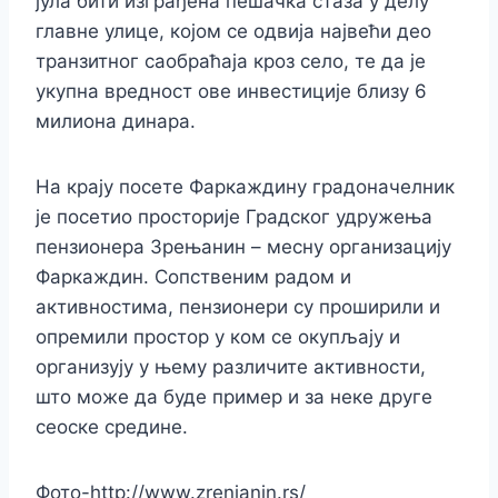
јула бити изграђена пешачка стаза у делу
главне улице, којом се одвија највећи део
транзитног саобраћаја кроз село, те да је
укупна вредност ове инвестиције близу 6
милиона динара.
На крају посете Фаркаждину градоначелник
је посетио просторије Градског удружења
пензионера Зрењанин – месну организацију
Фаркаждин. Сопственим радом и
активностима, пензионери су проширили и
опремили простор у ком се окупљају и
организују у њему различите активности,
што може да буде пример и за неке друге
сеоске средине.
Фото-http://www.zrenjanin.rs/