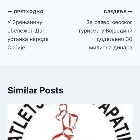
Кретање
ПРЕТХОДНО
СЛЕДЕЋЕ
У Зрењанину
За развој сеоског
чланка
обележен Дан
туризма у Војводини
устанка народа
додељено 30
Србије
милиона динара
Similar Posts