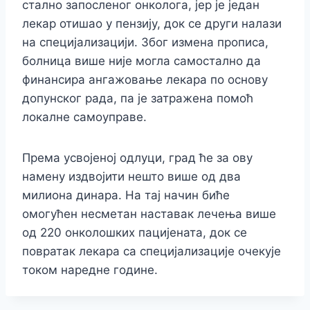
стално запосленог онколога, јер је један
лекар отишао у пензију, док се други налази
на специјализацији. Због измена прописа,
болница више није могла самостално да
финансира ангажовање лекара по основу
допунског рада, па је затражена помоћ
локалне самоуправе.
Према усвојеној одлуци, град ће за ову
намену издвојити нешто више од два
милиона динара. На тај начин биће
омогућен несметан наставак лечења више
од 220 онколошких пацијената, док се
повратак лекара са специјализације очекује
током наредне године.