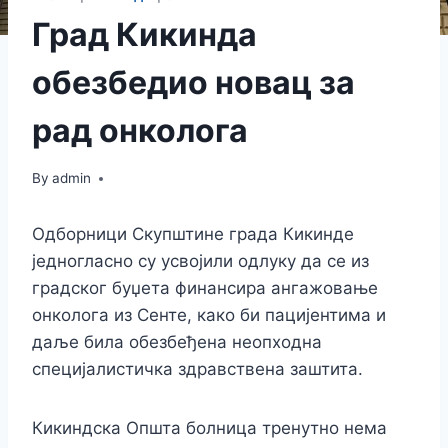
Град Кикинда
обезбедио новац за
рад онколога
By
admin
Одборници Скупштине града Кикинде
једногласно су усвојили одлуку да се из
градског буџета финансира ангажовање
онколога из Сенте, како би пацијентима и
даље била обезбеђена неопходна
специјалистичка здравствена заштита.
Кикиндска Општа болница тренутно нема