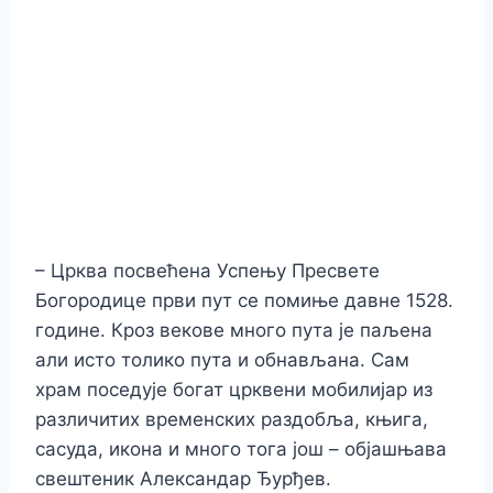
– Црква посвећена Успењу Пресвете
Богородице први пут се помиње давне 1528.
године. Кроз векове много пута је паљена
али исто толико пута и обнављана. Сам
храм поседује богат црквени мобилијар из
различитих временских раздобља, књига,
сасуда, икона и много тога још – објашњава
свештеник Александар Ђурђев.