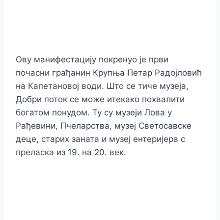
Ову манифестацију покренуо је први
почасни грађанин Крупња Петар Радојловић
на Капетановој води. Што се тиче музеја,
Добри поток се може итекако похвалити
богатом понудом. Ту су музеји Лова у
Рађевини, Пчеларства, музеј Светосавске
деце, старих заната и музеј ентеријера с
преласка из 19. на 20. век.