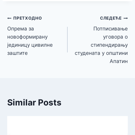
Кретање
ПРЕТХОДНО
СЛЕДЕЋЕ
Опрема за
Потписивање
чланка
новоформирану
уговора о
јединицу цивилне
стипендирању
заштите
студената у општини
Апатин
Similar Posts