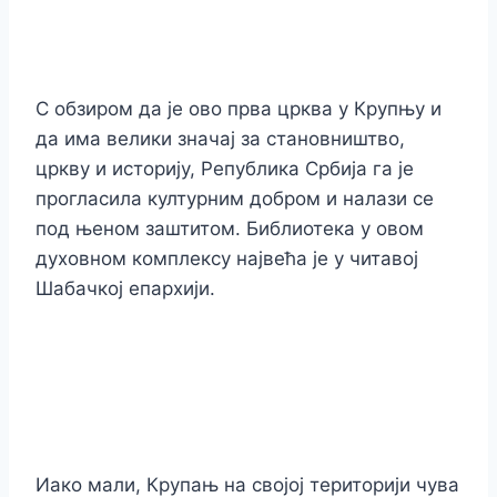
С обзиром да је ово прва црква у Крупњу и
да има велики значај за становништво,
цркву и историју, Република Србија га је
прогласила културним добром и налази се
под њеном заштитом. Библиотека у овом
духовном комплексу највећа је у читавој
Шабачкој епархији.
Иако мали, Крупањ на својој територији чува