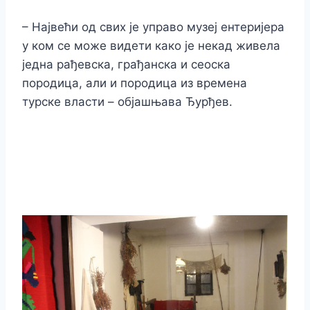
– Највећи од свих је управо музеј ентеријера
у ком се може видети како је некад живела
једна рађевска, грађанска и сеоска
породица, али и породица из времена
турске власти – објашњава Ђурђев.