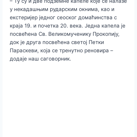
– Ту су и две подземне капеле које се налазе
у некадашњим рударским окнима, као и
екстеријер једног сеоског домаћинства с
краја 19. и почетка 20. века. Једна капела је
посвећена Св. Великомученику Прокопију,
док је друга посвећена светој Петки
Параскеви, која се тренутно реновира –
додаје наш саговорник.