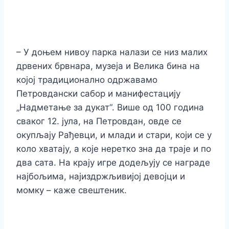
– У доњем нивоу парка налази се низ малих
дрвених брвнара, музеја и Велика бина на
којој традиционално одржавамо
Петровдански сабор и манифестацију
„Надметање за дукат“. Више од 100 година
сваког 12. јула, на Петровдан, овде се
окупљају Рађевци, и млади и стари, који се у
коло хватају, а које неретко зна да траје и по
два сата. На крају игре додељују се награде
најбољима, најиздржљивијој девојци и
момку – каже свештеник.