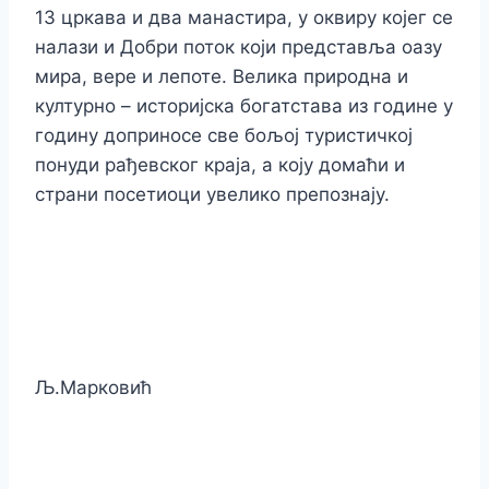
13 цркава и два манастира, у оквиру којег се
налази и Добри поток који представља оазу
мира, вере и лепоте. Велика природна и
културно – историјска богатстава из године у
годину доприносе све бољој туристичкој
понуди рађевског краја, а коју домаћи и
страни посетиоци увелико препознају.
Љ.Марковић