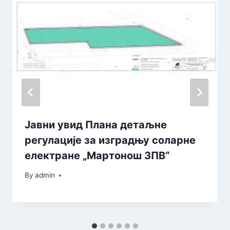
Јавни увид Плана детаљне
регулације за изградњу соларне
електране „Мартонош 3ПВ“
By
admin