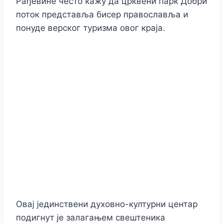
Рађевине често кажу да црквени парк Добри
поток представља бисер православља и
понуде верског туризма овог краја.
Овај јединствени духовно-културни центар
подигнут је залагањем свештеника