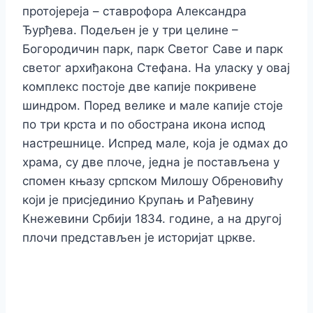
протојереја – ставрофора Александра
Ђурђева. Подељен је у три целине –
Богородичин парк, парк Светог Саве и парк
светог архиђакона Стефана. На уласку у овај
комплекс постоје две капије покривене
шиндром. Поред велике и мале капије стоје
по три крста и по обострана икона испод
настрешнице. Испред мале, која је одмах до
храма, су две плоче, једна је постављена у
спомен књазу српском Милошу Обреновићу
који је присјединио Крупањ и Рађевину
Кнежевини Србији 1834. године, а на другој
плочи представљен је историјат цркве.