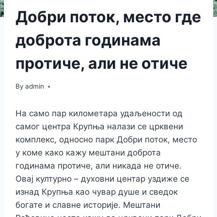
Добри поток, место где
доброта годинама
протиче, али не отиче
By
admin
На само пар километара удаљености од
самог центра Крупња налази се црквени
комплекс, односно парк Добри поток, место
у коме како кажу мештани доброта
годинама протиче, али никада не отиче.
Овај културно – духовни центар уздиже се
изнад Крупња као чувар душе и сведок
богате и славне историје. Мештани