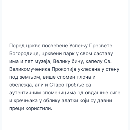
Поред цркве посвећене Успењу Пресвете
Богородице, црквени парк у свом саставу
има и пет музеја, Велику бину, капелу Св.
Великомученика Прокопија уклесана у стену
под земљом, више спомен плоча и
обележја, али и Старо гробље са
аутентичним споменицима од овдашње сиге
и кречњака у облику алатки који су давни
преци користили.