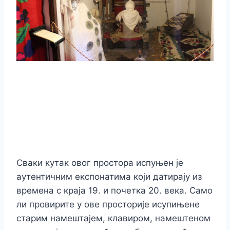
Сваки кутак овог простора испуњен је
аутентичним експонатима који датирају из
времена с краја 19. и почетка 20. века. Само
ли провирите у ове просторије исупињене
старим намештајем, клавиром, намештеном