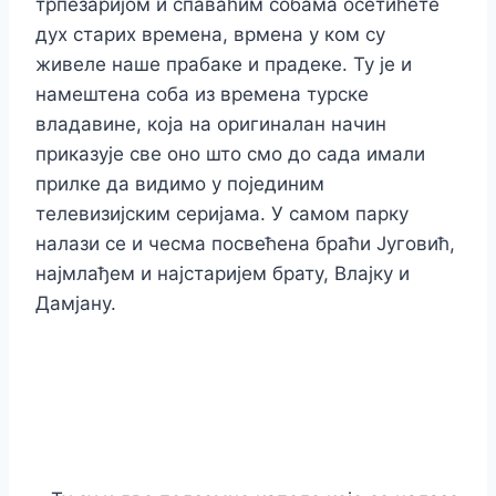
трпезаријом и спаваћим собама осетићете
дух старих времена, врмена у ком су
живеле наше прабаке и прадеке. Ту је и
намештена соба из времена турске
владавине, која на оригиналан начин
приказује све оно што смо до сада имали
прилке да видимо у појединим
телевизијским серијама. У самом парку
налази се и чесма посвећена браћи Југовић,
најмлађем и најстаријем брату, Влајку и
Дамјану.