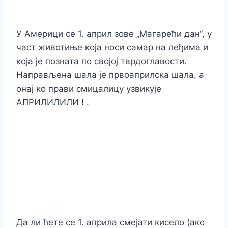
У Америци се 1. април зове „Магарећи дан“, у
част животиње која носи самар на леђима и
која је позната по својој тврдоглавости.
Направљена шала је првоаприлска шала, а
онај ко прави смицалицу узвикује
АПРИЛИЛИЛИ ! .
Да ли ћете се 1. априла смејати кисело (ако