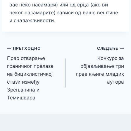
вас неко насамари) или од срца (ако ви
неког насамарите) зависи од ваше вештине
и сналажљивости.
Кретање
ПРЕТХОДНО
СЛЕДЕЋЕ
Прво отварање
Kонкурс за
чланка
граничног прелаза
објављивање три
на бициклистичкој
прве књиге младих
стази између
аутора
Зрењанина и
Темишвара