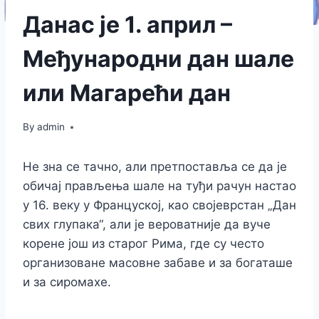
Данас је 1. април –
Међународни дан шале
или Магарећи дан
By
admin
Не зна се тачно, али претпоставља се да је
обичај прављења шале на туђи рачун настао
у 16. веку у Француској, као својеврстан „Дан
свих глупака“, али је вероватније да вуче
корене још из старог Рима, где су често
организоване масовне забаве и за богаташе
и за сиромахе.