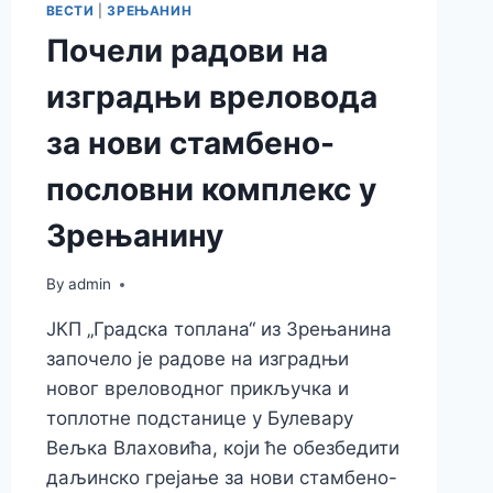
ВЕСТИ
|
ЗРЕЊАНИН
Почели радови на
изградњи вреловода
за нови стамбено-
пословни комплекс у
Зрењанину
By
admin
ЈКП „Градска топлана“ из Зрењанина
започело је радове на изградњи
новог вреловодног прикључка и
топлотне подстанице у Булевару
Вељка Влаховића, који ће обезбедити
даљинско грејање за нови стамбено-