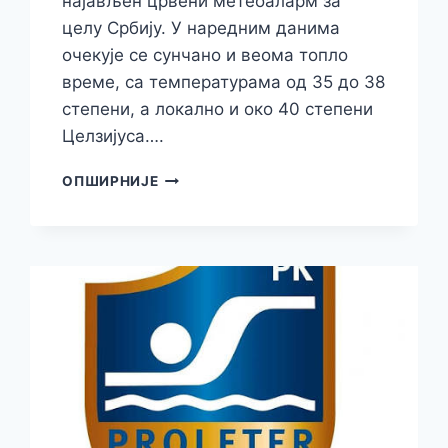
најављен црвени метеоаларм за
целу Србију. У наредним данима
очекује се сунчано и веома топло
време, са температурама од 35 до 38
степени, а локално и око 40 степени
Целзијуса….
РХМЗ
ОПШИРНИЈЕ
ИЗДАО
УПОЗОРЕЊЕ
НА
ВИСОКЕ
ТЕМПЕРАТУРЕ,
СТИЖЕ
НОВИ
ТОПЛОТНИ
ТАЛАС