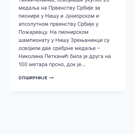
медаља на Првенству Србије за
пионире у Нишу и Јуниорском и
апсолутном првенству Србије у
Пожаревцу. На пионирском
шампионату у Нишу Зрењанинци су
освојили две сребрне медаље –
Николина Петканић била је друга на
100 метара прсно, док је…
ПЛИВАЧИ
ОПШИРНИЈЕ
ПРОЛЕТЕРА
ОСВОЈИЛИ
20
МЕДАЉА
НА
ДРЖАВНИМ
ПРВЕНСТВИМА