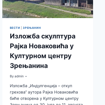
ВЕСТИ
|
ЗРЕЊАНИН
Изложба скулптура
Рајка Новаковића у
Културном центру
Зрењанина
By
admin
Изложба „Индулгенција – откуп
грехова“ аутора Рајка Новаковића
биће отворена у Културном центру
Зрењанина од 30. јула до 11. августа.