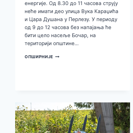
енергије. Од 8.30 до 11 часова струју
неће имати део улица Вука Караџића
и Цара Душана у Перлезу. У периоду
од 9 до 12 часова без напајања ће
бити цело насеље Бочар, на
територији општине…
ПЛАНИРАНА
ОПШИРНИЈЕ
ИСКЉУЧЕЊА
СТРУЈЕ
У
СРЕДУ,
29.
ЈУЛА