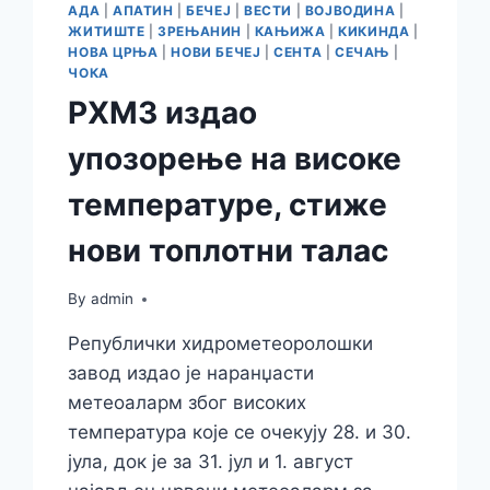
АДА
|
АПАТИН
|
БЕЧЕЈ
|
ВЕСТИ
|
ВОЈВОДИНА
|
ЖИТИШТЕ
|
ЗРЕЊАНИН
|
КАЊИЖА
|
КИКИНДА
|
НОВА ЦРЊА
|
НОВИ БЕЧЕЈ
|
СЕНТА
|
СЕЧАЊ
|
ЧОКА
РХМЗ издао
упозорење на високе
температуре, стиже
нови топлотни талас
By
admin
Републички хидрометеоролошки
завод издао је наранџасти
метеоаларм због високих
температура које се очекују 28. и 30.
јула, док је за 31. јул и 1. август