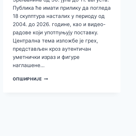
Публика ће имати прилику да погледа
18 скулптура насталих у периоду од
2004. до 2026. године, као и видео-
радове који употпуњују поставку.
Централна тема изложбе је грех,
представљен кроз аутентичан
уметнички израз и фигуре
наглашене…
ИЗЛОЖБА
ОПШИРНИЈЕ
СКУЛПТУРА
РАЈКА
НОВАКОВИЋА
У
КУЛТУРНОМ
ЦЕНТРУ
ЗРЕЊАНИНА