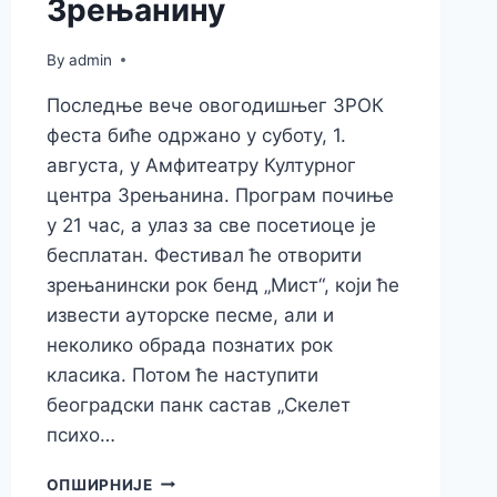
Зрењанину
By
admin
Последње вече овогодишњег ЗРОК
феста биће одржано у суботу, 1.
августа, у Амфитеатру Културног
центра Зрењанина. Програм почиње
у 21 час, а улаз за све посетиоце је
бесплатан. Фестивал ће отворити
зрењанински рок бенд „Мист“, који ће
извести ауторске песме, али и
неколико обрада познатих рок
класика. Потом ће наступити
београдски панк састав „Скелет
психо…
ЗАВРШНО
ОПШИРНИЈЕ