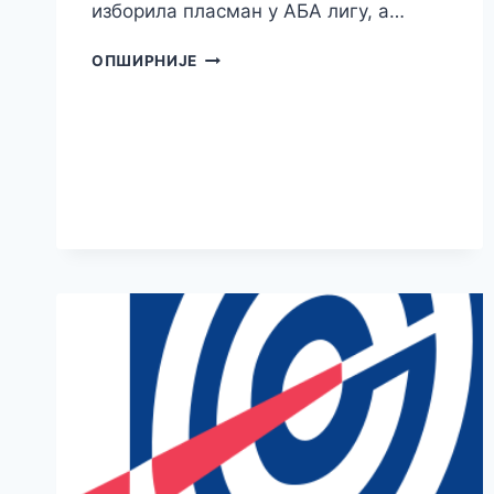
изборила пласман у АБА лигу, а…
ВОЈИН
ОПШИРНИЈЕ
МЕДАРЕВИЋ
ПОТПИСАО
ТРОГОДИШЊИ
УГОВОР
СА
ЗВЕЗДОМ