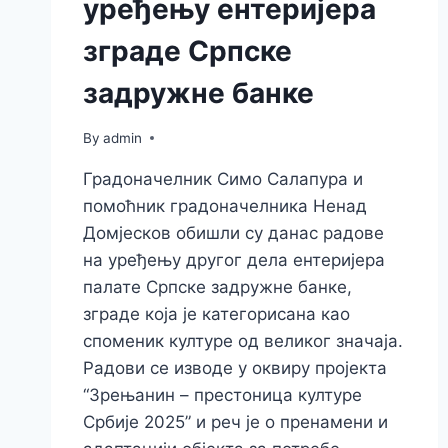
уређењу ентеријера
зграде Српске
задружне банке
By
admin
Градоначелник Симо Салапура и
помоћник градоначелника Ненад
Домјесков обишли су данас радове
на уређењу другог дела ентеријера
палате Српске задружне банке,
зграде која је категорисана као
споменик културе од великог значаја.
Радови се изводе у оквиру пројекта
“Зрењанин – престоница културе
Србије 2025” и реч је о пренамени и