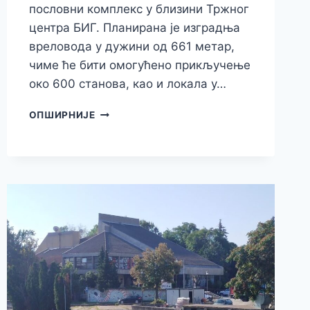
пословни комплекс у близини Тржног
центра БИГ. Планирана је изградња
вреловода у дужини од 661 метар,
чиме ће бити омогућено прикључење
око 600 станова, као и локала у…
ПОЧЕЛИ
ОПШИРНИЈЕ
РАДОВИ
НА
ИЗГРАДЊИ
ВРЕЛОВОДА
ЗА
НОВИ
СТАМБЕНО-
ПОСЛОВНИ
КОМПЛЕКС
У
ЗРЕЊАНИНУ