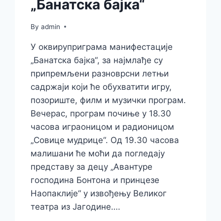
„Банатска бајка“
By
admin
У оквируприграма манифестације
„Банатска бајка“, за најмлађе су
припремљени разноврсни летњи
садржаји који ће обухватити игру,
позориште, филм и музички програм.
Вечерас, програм почиње у 18.30
часова играоницом и радионицом
„Совице мудрице“. Од 19.30 часова
малишани ће моћи да погледају
представу за децу „Авантуре
господина Бонтона и принцезе
Наопаклије“ у извођењу Великог
театра из Јагодине….