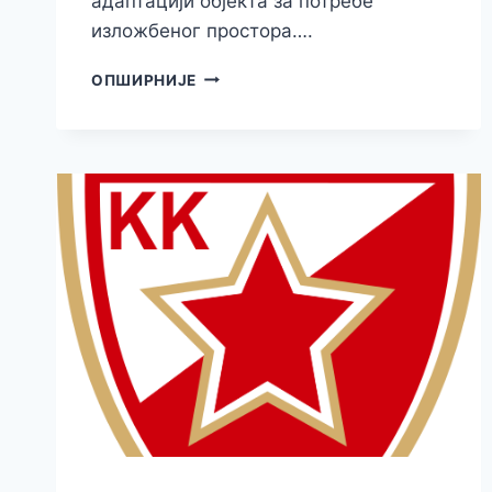
адаптацији објекта за потребе
изложбеног простора….
ГРАДОНАЧЕЛНИК
ОПШИРНИЈЕ
ОБИШАО
РАДОВЕ
НА
УРЕЂЕЊУ
ЕНТЕРИЈЕРА
ЗГРАДЕ
СРПСКЕ
ЗАДРУЖНЕ
БАНКЕ