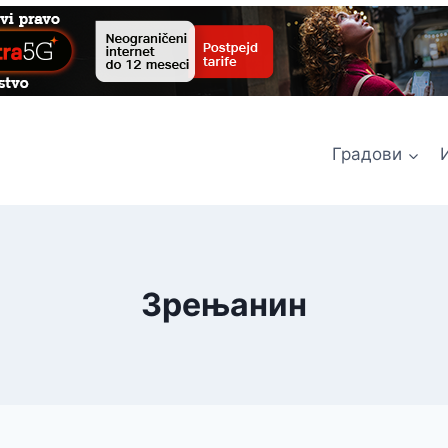
Градови
Зрењанин