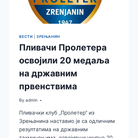
ВЕСТИ
|
ЗРЕЊАНИН
Пливачи Пролетера
освојили 20 медаља
на државним
првенствима
By
admin
Пливачки клуб „Пролетер“ из
Зрењанина наставио је са одличним
резултатима на државним
такмичењима, освојивши укупно 20