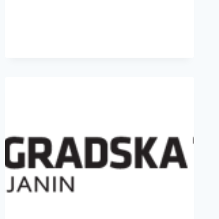
ВЕЧЕ
ЗРОК
ФЕСТА
У
СУБОТУ
У
ЗРЕЊАНИНУ