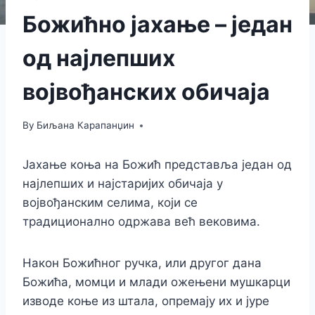
Божићно јахање – један
од најлепших
војвођанских обичаја
By
Биљана Карапанџин
Јахање коња на Божић представља један од
најлепших и најстаријих обичаја у
војвођанским селима, који се
традиционално одржава већ вековима.
Након Божићног ручка, или другог дана
Божића, момци и млади ожењени мушкарци
изводе коње из штала, опремају их и јуре