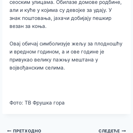
сеоским улицама. Обилазе домове родбине,
али и куће у којима су девојке за удају. У
знак поштовања, јахачи добијају пешкир
везан за коња.
Овај обичај симболизује жељу за плодношћу
и вредном годином, а и ове године је
привукао велику пажњу мештана у
војвођанским селима.
Фото: ТВ Фрушка гора
Кретање
ПРЕТХОДНО
СЛЕДЕЋЕ