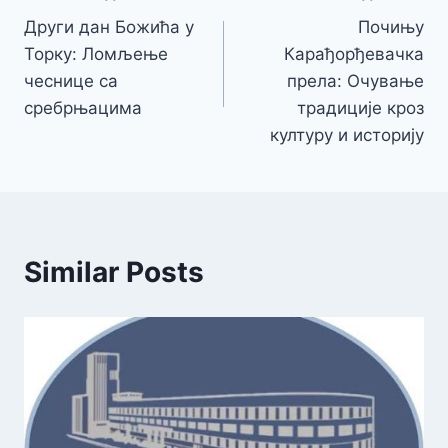
Други дан Божића у
Почињу
чланка
Торку: Ломљење
Карађорђевачка
чеснице са
прела: Очување
сребрњацима
традиције кроз
културу и историју
Similar Posts