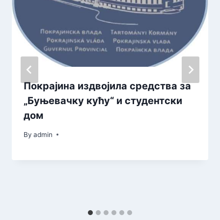
Покрајина издвојила средства за
„Буњевачку кућу“ и студентски
дом
By
admin