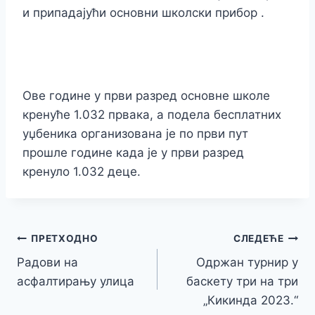
и припадајући основни школски прибор .
Ове године у први разред основне школе
кренуће 1.032 првака, а подела бесплатних
уџбеника организована је по први пут
прошле године када је у први разред
кренуло 1.032 деце.
Кретање
ПРЕТХОДНО
СЛЕДЕЋЕ
Радови на
Одржан турнир у
чланка
асфалтирању улица
баскету три на три
„Кикинда 2023.“