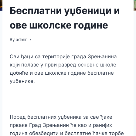
Бесплатни уџбеници и
ове школске године
By
admin
Сви ђаци са територије града Зрењанина
који полазе у први разред основне школе
добиће и ове школске године бесплатне
уџбенике.
Поред бесплатних уџбеника за све ђаке
прваке Град Зрењанин ће као и ранијих
година обезбедити и бесплатне ђачке торбе