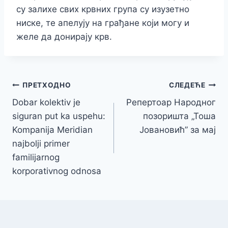
су залихе свих крвних група су изузетно
ниске, те апелују на грађане који могу и
желе да донирају крв.
Кретање
ПРЕТХОДНО
СЛЕДЕЋЕ
Dobar kolektiv je
Репертоар Народног
чланка
siguran put ka uspehu:
позоришта „Тоша
Kompanija Meridian
Јовановић” за мај
najbolji primer
familijarnog
korporativnog odnosa