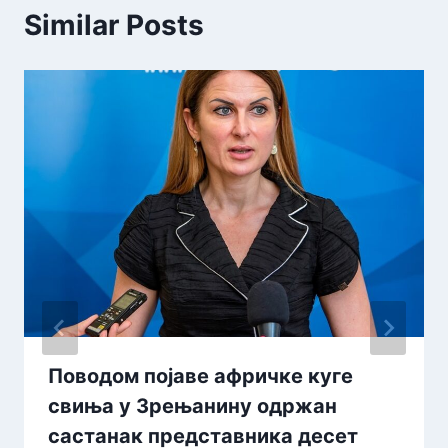
Similar Posts
Поводом појаве афричке куге
свиња у Зрењанину одржан
састанак представника десет