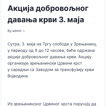
Акција добровољног
давања крви 3. маја
By
admin
Сутра, 3. маја на Тргу слободе у Зрењанину,
у периоду од 9 до 12 часова, биће одржана
акција добровољног давања крви. Акцију
организује зрењанински Црвени крст
у сарадњи са Заводом за трансфузију крви
Војводине.
Из зрењанинског Црвеног крста поручују да